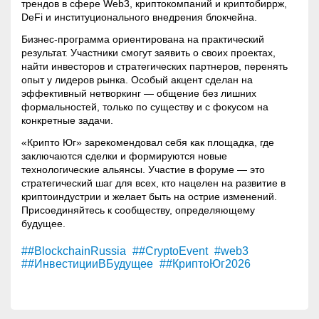
трендов в сфере
Web3
, криптокомпаний и криптобиррж,
DeFi и институционального внедрения блокчейна.
Бизнес-программа ориентирована на практический
результат. Участники смогут заявить о своих проектах,
найти инвесторов и стратегических партнеров, перенять
опыт у лидеров рынка. Особый акцент сделан на
эффективный нетворкинг — общение без лишних
формальностей, только по существу и с фокусом на
конкретные задачи.
«Крипто Юг» зарекомендовал себя как площадка, где
заключаются сделки и формируются новые
технологические альянсы. Участие в форуме — это
стратегический шаг для всех, кто нацелен на развитие в
криптоиндустрии и желает быть на острие изменений.
Присоединяйтесь к сообществу, определяющему
будущее.
##BlockchainRussia
##CryptoEvent
#web3
##ИнвестицииВБудущее
##КриптоЮг2026