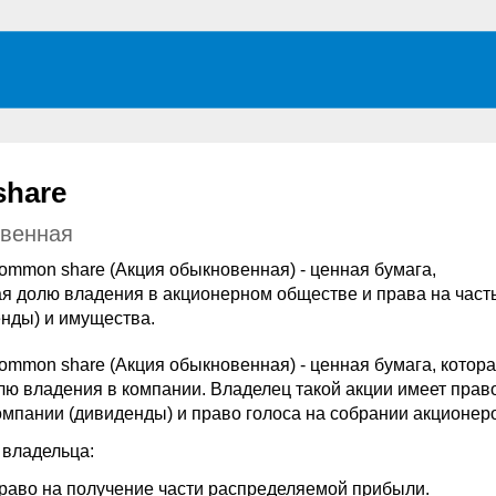
hare
овенная
common share (Акция обыкновенная) - ценная бумага,
 долю владения в акционерном обществе и права на часть
нды) и имущества.
common share (Акция обыкновенная) - ценная бумага, котор
лю владения в компании. Владелец такой акции имеет прав
омпании (дивиденды) и право голоса на собрании акционер
владельца:
раво на получение части распределяемой прибыли.