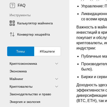
FAQ
Управление: П
Ликвидационна
Инструменты
со всеми кред
Калькулятор майнинга
Важность в майн
инвестиций в кр
Конвертер хешрейта
покупает и обсл
криптовалюты, ин
индустрии:
Темы
#Хэштеги
Публичные майн
Криптоэкономика
Производители
было).
Экономика
Биржи и сервис
Майнинг
Доходность здес
Криптовалюты
эффективности с
Законодательство и право
диверсификации 
(BTC, ETH), так 
Энергия и экология