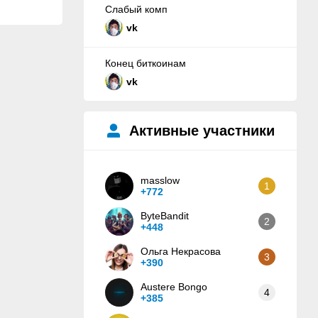
Слабый комп
vk
Конец биткоинам
vk
Активные участники
masslow
1
+772
ByteBandit
2
+448
Ольга Некрасова
3
+390
Austere Bongo
4
+385