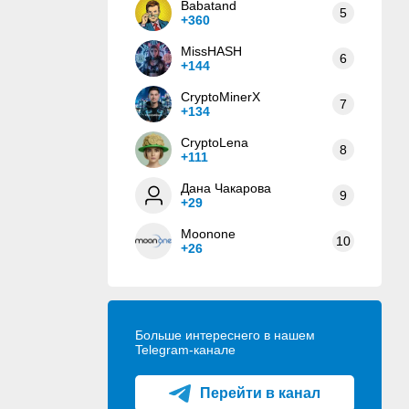
Babatand
5
+360
MissHASH
6
+144
CryptoMinerX
7
+134
CryptoLena
8
+111
Дана Чакарова
9
+29
Moonone
10
+26
Больше интереснего в нашем
Telegram-канале
Перейти в канал