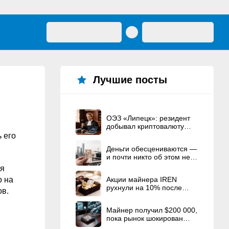
Лучшие посты
ОЭЗ «Липецк»: резидент
добывал криптовалюту
вместо строительства ЦОД
 его
Деньги обесцениваются —
и почти никто об этом не
говорит
ая
о на
Акции майнера IREN
рухнули на 10% после
ов.
рекордного
вознаграждения
Майнер получил $200 000,
основателям
пока рынок шокирован
взломом Coldcard