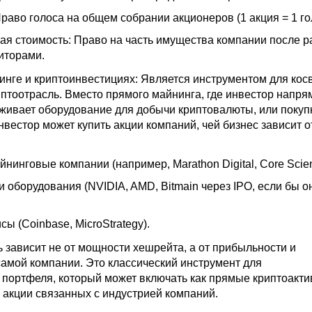
раво голоса на общем собрании акционеров (1 акция = 1 го
я стоимость: Право на часть имущества компании после р
иторами.
инге и криптоинвестициях: Является инструментом для ко
иптоотрасль. Вместо прямого майнинга, где инвестор напр
уживает оборудование для добычи криптовалюты, или покуп
вестор может купить акции компаний, чей бизнес зависит о
инговые компании (например, Marathon Digital, Core Scienti
 оборудования (NVIDIA, AMD, Bitmain через IPO, если бы о
ы (Coinbase, MicroStrategy).
ь зависит не от мощности хешрейта, а от прибыльности и
амой компании. Это классический инструмент для
портфеля, который может включать как прямые криптоакт
и акции связанных с индустрией компаний.