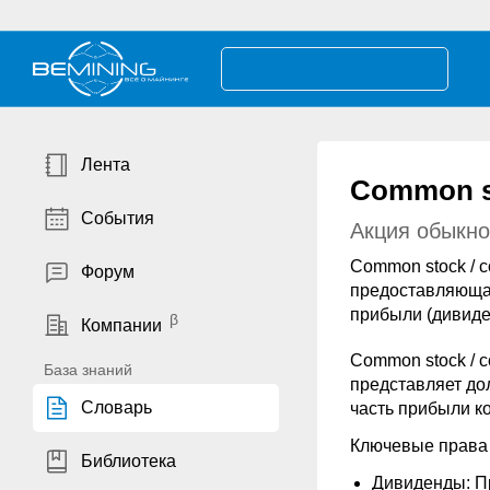
Лента
Common s
События
Акция обыкн
Common stock / 
Форум
предоставляющая
прибыли (дивиде
Компании
Common stock / 
База знаний
представляет до
Словарь
часть прибыли к
Ключевые права 
Библиотека
Дивиденды: П