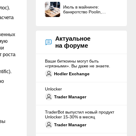
Июль в майнинге:
лос).
банкротство Poolin,
рекордное падение
асчета
доходности и
повсеместный уход в ИИ
свенных
Актуальное
ямую
на форуме
ки
т роста
Ваши биткоины могут быть
«грязными». Вы даже не знаете.
fic).
Hodler Exchange
но
Unlocker
Trader Manager
TraderBot выпустил новый продукт
Unlocker 15-30% в месяц
ивы
Trader Manager