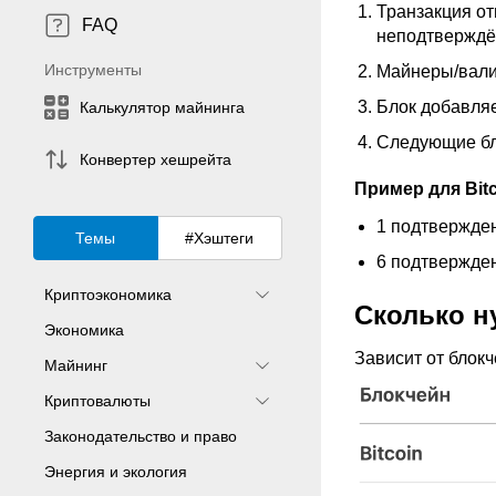
Транзакция от
FAQ
неподтверждё
Инструменты
Майнеры/вали
Блок добавляе
Калькулятор майнинга
Следующие бл
Конвертер хешрейта
Пример для Bitc
1 подтвержден
Темы
#Хэштеги
6 подтвержден
Криптоэкономика
Сколько н
Экономика
Зависит от блокч
Майнинг
Криптовалюты
Законодательство и право
Энергия и экология