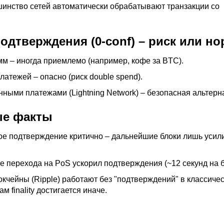
инство сетей автоматически обрабатывают транзакции со
одтверждения (0-conf) – риск или н
м – иногда приемлемо (например, кофе за BTC).
латежей – опасно (риск double spend).
нными платежами (Lightning Network) – безопасная альтерн
ые факты
вое подтверждение критично – дальнейшие блоки лишь уси
е перехода на PoS ускорил подтверждения (~12 секунд на б
кчейны (Ripple) работают без "подтверждений" в классиче
м finality достигается иначе.