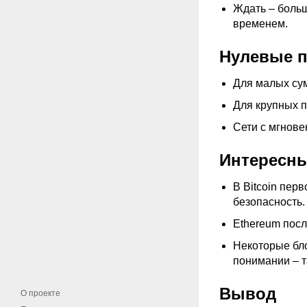
Ждать – больш
временем.
Нулевые п
Для малых сум
Для крупных п
Сети с мгнове
Интересн
В Bitcoin пер
безопасность.
Ethereum посл
Некоторые бло
понимании – та
Вывод
О проекте