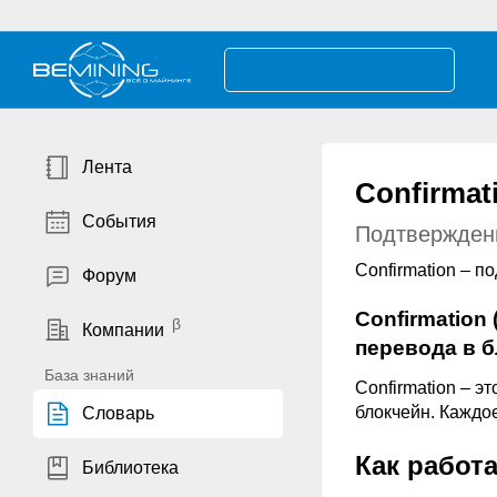
Лента
Confirmat
События
Подтвержден
Confirmation – п
Форум
Confirmation
Компании
перевода в 
База знаний
Confirmation – э
блокчейн. Каждо
Словарь
Как работ
Библиотека