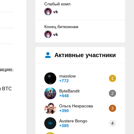
Слабый комп
vk
Конец биткоинам
vk
Активные участники
акцию.
masslow
1
+772
я BTC
ByteBandit
2
+448
Ольга Некрасова
3
+390
Austere Bongo
4
+385