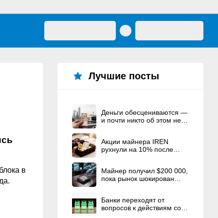
Лучшие посты
Деньги обесцениваются —
и почти никто об этом не
говорит
ись
Акции майнера IREN
рухнули на 10% после
рекордного
вознаграждения
блока в
Майнер получил $200 000,
основателям
пока рынок шокирован
да.
взломом Coldcard
Банки переходят от
вопросов к действиям со
стейблкоинами