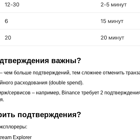
одтверждения важны?
– чем больше подтверждений, тем сложнее отменить транз
йного расходования (double spend).
рж/сервисов – например, Binance требует 2 подтверждени
я.
рить подтверждения?
эксплореры:
stream Explorer