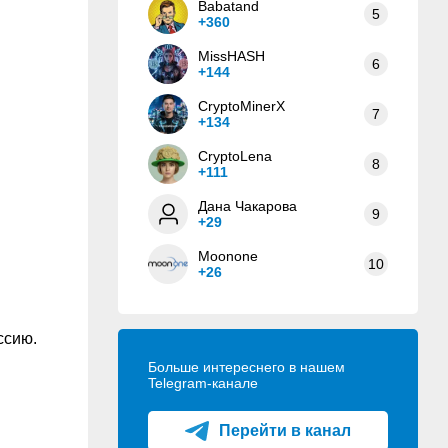
Babatand
5
+360
MissHASH
6
+144
CryptoMinerX
7
+134
CryptoLena
8
+111
Дана Чакарова
9
+29
Moonone
10
+26
ссию.
Больше интереснего в нашем
Telegram-канале
Перейти в канал