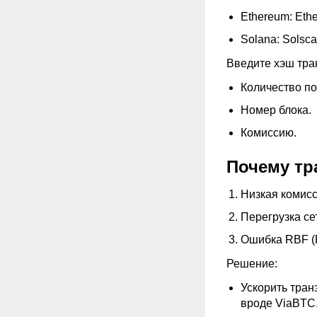
Ethereum: Eth
Solana: Solsc
Введите хэш тран
Количество п
Номер блока.
Комиссию.
Почему тр
Низкая комисси
Перегрузка се
Ошибка RBF (R
Решение:
Ускорить тран
вроде ViaBTC