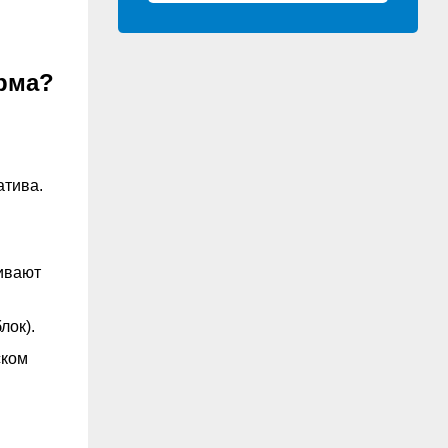
орма?
атива.
ливают
лок).
ском