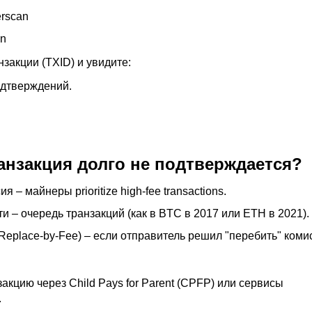
erscan
an
закции (TXID) и увидите:
одтверждений.
анзакция долго не подтверждается?
я – майнеры prioritize high-fee transactions.
ти – очередь транзакций (как в BTC в 2017 или ETH в 2021).
eplace-by-Fee) – если отправитель решил "перебить" коми
закцию через Child Pays for Parent (CPFP) или сервисы
.