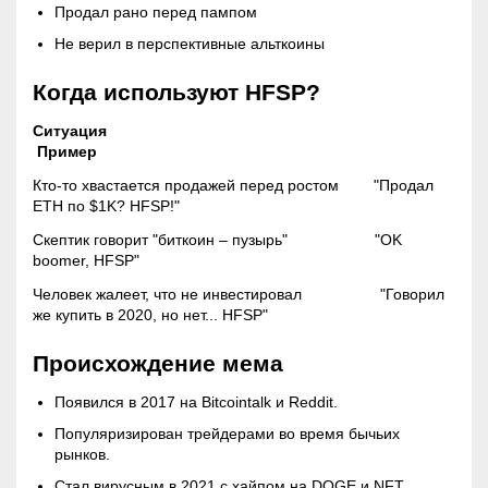
Продал рано перед пампом
Не верил в перспективные альткоины
Когда используют HFSP?
Ситуация
Пример
Кто-то хвастается продажей перед ростом "Продал
ETH по $1K? HFSP!"
Скептик говорит "биткоин – пузырь" "OK
boomer, HFSP"
Человек жалеет, что не инвестировал "Говорил
же купить в 2020, но нет... HFSP"
Происхождение мема
Появился в 2017 на Bitcointalk и Reddit.
Популяризирован трейдерами во время бычьих
рынков.
Стал вирусным в 2021 с хайпом на DOGE и NFT.