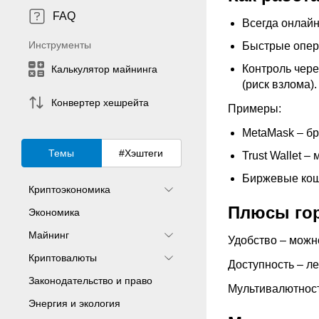
FAQ
Всегда онлайн
Инструменты
Быстрые опера
Контроль чере
Калькулятор майнинга
(риск взлома).
Конвертер хешрейта
Примеры:
MetaMask – бр
Темы
#Хэштеги
Trust Wallet 
Биржевые коше
Криптоэкономика
Плюсы го
Экономика
Майнинг
Удобство – можно
Криптовалюты
Доступность – ле
Законодательство и право
Мультивалютност
Энергия и экология