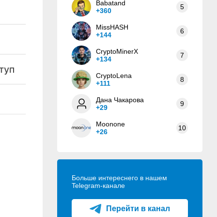
Babatand
5
+360
MissHASH
6
+144
CryptoMinerX
7
+134
CryptoLena
8
+111
Дана Чакарова
9
+29
Moonone
10
+26
Больше интереснего в нашем
Telegram-канале
Перейти в канал