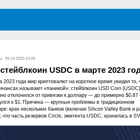
ы
05.10.2025 15:05
 стейблкоин USDC в марте 2023 го
 2023 года мир криптовалют на короткое время увидел то, 
нансах называют «паникой»: стейблкоин USD Coin (USDC)
но отклонился от привязки к доллару — до примерно $0.87
улся к $1. Причина — крупные проблемы в традиционном
ре: крах нескольких банков (включая Silicon Valley Bank и 
кт, что часть резервов Circle, эмитента USDC, хранилась в S