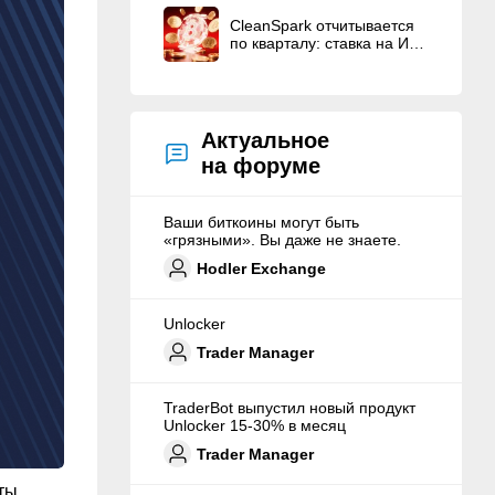
вознаграждения
CleanSpark отчитывается
основателям
по кварталу: ставка на ИИ
на фоне сжатия маржи в
майнинге
Актуальное
на форуме
Ваши биткоины могут быть
«грязными». Вы даже не знаете.
Hodler Exchange
Unlocker
Trader Manager
TraderBot выпустил новый продукт
Unlocker 15-30% в месяц
Trader Manager
ты