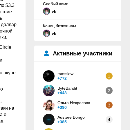
Слабый комп
ло $3.3
vk
ствие
ь
 доллар
Конец биткоинам
очной.
vk
ики.
ircle
Активные участники
и
о вкупе
masslow
1
+772
ByteBandit
 о
2
+448
ы
бы
Ольга Некрасова
3
+390
аки на
а о
Austere Bongo
4
од
+385