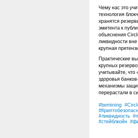
Чему нас это учи
технология блокч
хранятся резерв
эмитента к публ
объяснения Circl
ликвидности вне
крупная претенз
Практические вы
крупных резерво
учитывайте, что 
здоровья банков
механизмы защит
перерастали в с
#bemining
#Circl
#Криптобезопасн
#ликвидность
#п
#стейблкойн
#фи