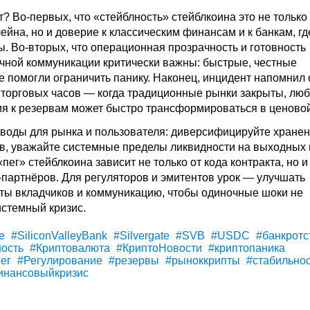
т? Во-первых, что «стейблность» стейблкоина это не только
ейна, но и доверие к классическим финансам и к банкам, гд
ы. Во-вторых, что операционная прозрачность и готовность
ичной коммуникации критически важны: быстрые, честные
e помогли ограничить панику. Наконец, инцидент напомнил 
 торговых часов — когда традиционные рынки закрыты, лю
ия к резервам может быстро трансформироваться в ценово
воды для рынка и пользователя: диверсифицируйте хране
в, уважайте системные пределы ликвидности на выходных 
«пег» стейблкоина зависит не только от кода контракта, но и
-партнёров. Для регуляторов и эмитентов урок — улучшать
ы вкладчиков и коммуникацию, чтобы одиночные шоки не
истемный кризис.
e
#SiliconValleyBank
#Silvergate
#SVB
#USDC
#банкротс
ость
#Криптовалюта
#КриптоНовости
#криптопаника
ег
#Регулирование
#резервы
#рыноккрипты
#стабильнос
нансовыйкризис