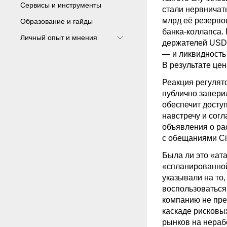
Сервисы и инструменты
стали нервничать
млрд её резерв
Образование и гайды
банка-коллапса. 
Личный опыт и мнения
держателей USD
— и ликвидность
В результате це
Реакция регулят
публично завери
обеспечит досту
навстречу и сог
объявления о ра
с обещаниями Cir
Была ли это «ат
«спланированной
указывали на то,
воспользоваться
компанию не пре
каскаде рисковы
рынков на нераб