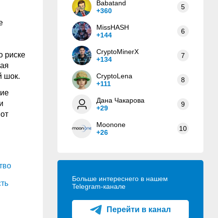
Babatand
5
+360
е
MissHASH
6
+144
CryptoMinerX
о риске
7
+134
бая
й шок.
CryptoLena
8
+111
ние
Дана Чакарова
и
9
+29
 от
Moonone
10
+26
тво
Больше интереснего в нашем
ть
Telegram-канале
Перейти в канал