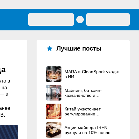
Лучшие посты
да
MARA и CleanSpark уходят
в ИИ
что в
 на
Майнинг, биткоин-
 — и
казначейство и
политические связи — это
American Bitcoin Corp.
ранее
Китай ужесточает
регулирование
VB.
криптовалют
Акции майнера IREN
рухнули на 10% после
рекордного