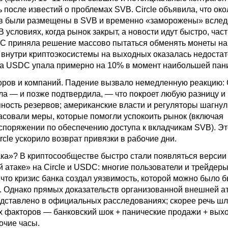
 после известий о проблемах SVB. Circle объявила, что око
ов были размещены в SVB и временно «заморожены» вслед
В условиях, когда рынок закрыт, а новости идут быстро, част
C приняла решение массово пытаться обменять монеты на
 внутри криптоэкосистемы на выходных оказалась недостат
на USDC упала примерно на 10% в момент наибольшей пан
оров и компаний. Падение вызвало немедленную реакцию: C
ла — и позже подтвердила, — что покроет любую разницу и
пность резервов; американские власти и регуляторы шагнул
ласовали меры, которые помогли успокоить рынок (включая
споряжении по обеспечению доступа к вкладчикам SVB). Эт
cle ускорило возврат привязки в рабочие дни.
ака»? В криптосообществе быстро стали появляться версии
 атаке» на Circle и USDC: многие пользователи и трейдер
 что кризис банка создал уязвимость, которой можно было 
. Однако прямых доказательств организованной внешней ат
дставлено в официальных расследованиях; скорее речь шл
х факторов — банковский шок + панические продажи + вых
очие часы.