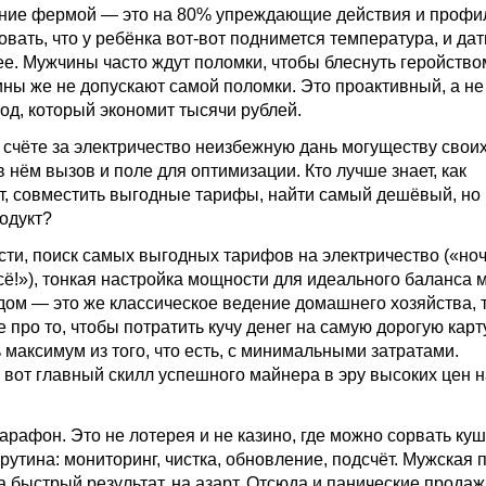
ение фермой — это на 80% упреждающие действия и профил
овать, что у ребёнка вот-вот поднимется температура, и дат
ее. Мужчины часто ждут поломки, чтобы блеснуть геройство
ны же не допускают самой поломки. Это проактивный, а не
од, который экономит тысячи рублей.
 счёте за электричество неизбежную дань могуществу своих
нём вызов и поле для оптимизации. Кто лучше знает, как
т, совместить выгодные тарифы, найти самый дешёвый, но
одукт?
сти, поиск самых выгодных тарифов на электричество («но
ё!»), тонкая настройка мощности для идеального баланса 
дом — это же классическое ведение домашнего хозяйства, 
 про то, чтобы потратить кучу денег на самую дорогую карту
 максимум из того, что есть, с минимальными затратами.
вот главный скилл успешного майнера в эру высоких цен н
рафон. Это не лотерея и не казино, где можно сорвать куш 
утина: мониторинг, чистка, обновление, подсчёт. Мужская 
а быстрый результат, на азарт. Отсюда и панические продаж