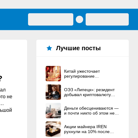
Лучшие посты
Китай ужесточает
регулирование
?
криптовалют
бал
ОЭЗ «Липецк»: резидент
добывал криптовалюту
это не
вместо строительства ЦОД
о…
Деньги обесцениваются —
льшой
и почти никто об этом не
говорит
Акции майнера IREN
рухнули на 10% после
рекордного