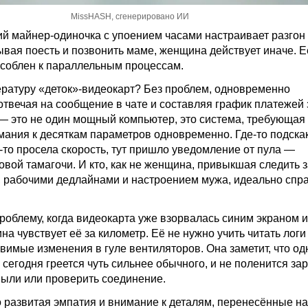
MissHASH, сгенерировано ИИ
ий майнер-одиночка с упоением часами настраивает
разгон
ывая поесть и позвонить маме, женщина действует иначе. Е
соблен к параллельным процессам.
ратуру «деток»-видеокарт? Без проблем, одновременно
твечая на сообщение в чате и составляя график платежей з
— это не один мощный компьютер, это система, требующая
мания к десяткам параметров одновременно. Где-то подска
-то просела скорость, тут пришло уведомление от пула —
вой тамагочи. И кто, как не женщина, привыкшая следить з
й, рабочими дедлайнами и настроением мужа, идеально спра
роблему, когда видеокарта уже взорвалась синим экраном и
 чувствует её за километр. Её не нужно учить читать логи
вимые изменения в гуле вентиляторов. Она заметит, что од
 сегодня греется чуть сильнее обычного, и не поленится за
 пыли или проверить соединение.
о развитая эмпатия и внимание к деталям, перенесённые на