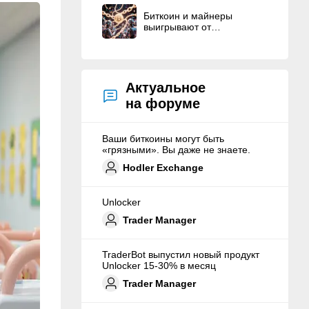
вознаграждения
Биткоин и майнеры
основателям
выигрывают от
неожиданного краха хедж-
фонда на ИИ.
Актуальное
на форуме
Ваши биткоины могут быть
«грязными». Вы даже не знаете.
Hodler Exchange
Unlocker
Trader Manager
TraderBot выпустил новый продукт
Unlocker 15-30% в месяц
Trader Manager