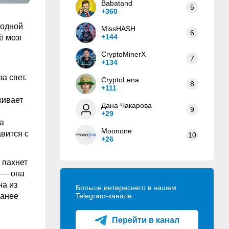
Babatand
5
+360
одной
MissHASH
6
+144
ё мозг
CryptoMinerX
7
+134
а свет.
CryptoLena
8
+111
кивает
Дана Чакарова
9
+29
а
Moonone
вится с
10
+26
 пахнет
 — она
на из
Больше интереснего в нашем
ранее
Telegram-канале
Перейти в канал