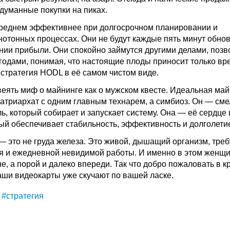
бдуманные покупки на пиках.
реднем эффективнее при долгосрочном планировании и
нотонных процессах. Они не будут каждые пять минут обно
нии прибыли. Они спокойно займутся другими делами, позв
годами, понимая, что настоящие плоды приносит только вр
 стратегия
HODL
в её самом чистом виде.
звеять миф о майнинге как о мужском квесте. Идеальная
май
патриархат с одним главным технарем, а симбиоз. Он — см
, который собирает и запускает систему. Она — её сердце 
рый обеспечивает стабильность, эффективность и долголети
— это не груда железа. Это живой, дышащий организм, тр
я и ежедневной невидимой работы. И именно в этом женщ
е, а порой и далеко впереди. Так что добро пожаловать в к
Ваши видеокарты уже скучают по вашей ласке.
#стратегия