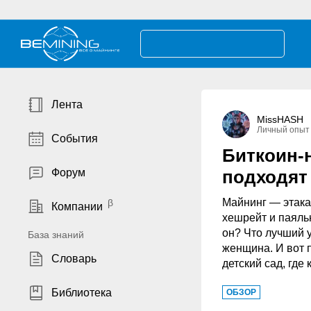
Лента
MissHASH
Личный опыт
События
Биткоин-
Форум
подходят
Майнинг — этака
Компании
хешрейт и паяльн
он? Что лучший 
База знаний
женщина. И вот 
Словарь
детский сад, где
Библиотека
ОБЗОР