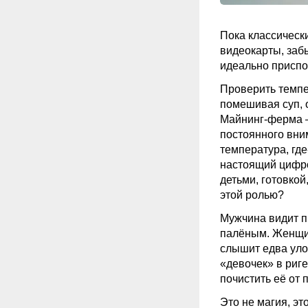
Пока классическ
видеокарты, заб
идеально приспо
Проверить темпе
помешивая суп, о
Майнинг
-ферма 
постоянного вни
температура, где
настоящий цифро
детьми, готовко
этой ролью?
Мужчина видит п
палёным. Женщина
слышит едва уло
«девочек» в риге
почистить её от
Это не магия, эт