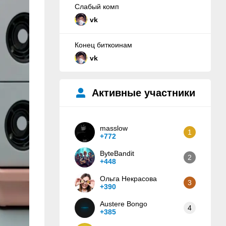
Слабый комп
vk
Конец биткоинам
vk
Активные участники
masslow
1
+772
ByteBandit
2
+448
Ольга Некрасова
3
+390
Austere Bongo
4
+385