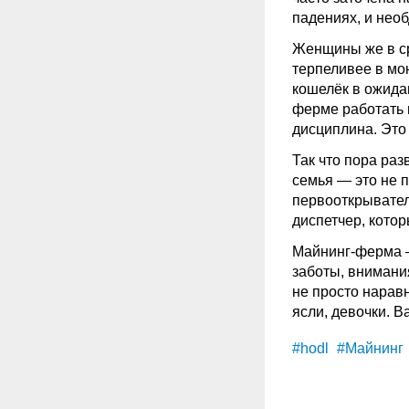
падениях, и нео
Женщины же в с
терпеливее в мо
кошелёк в ожида
ферме работать 
дисциплина. Это
Так что пора ра
семья — это не 
первооткрыватель
диспетчер, кото
Майнинг
-ферма 
заботы, внимани
не просто наравн
ясли, девочки. 
#hodl
#Майнинг