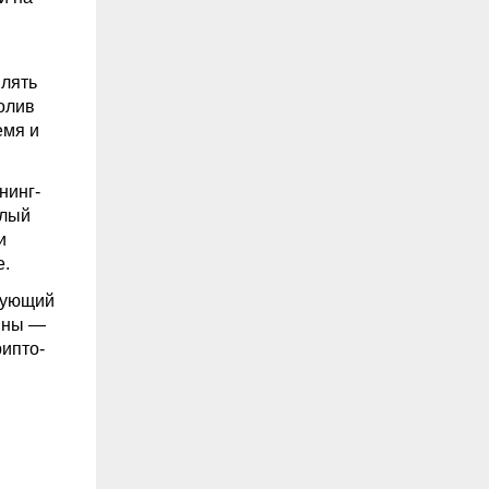
влять
олив
емя и
нинг
-
елый
и
е.
ебующий
ины —
рипто-