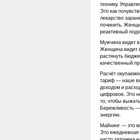
технику. Управл
Это как почувств
лекарство заран
починить. Женщи
реактивный подх
Мужчина видит в
Женщина видит в 
растянуть бюдже
качественный пр
Расчёт окупаемо
тариф — наше вс
доходом и расхо
цифровое. Это не
то, чтобы выжать
Бережливость — 
энергию.
Майнинг
— это ма
Это ежедневная р
часто заточена н