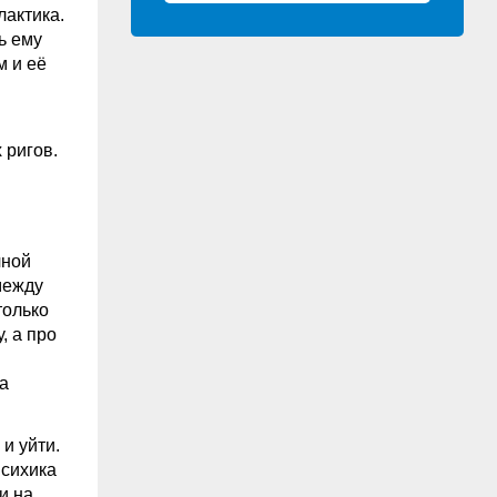
актика.
ь ему
м и её
 ригов.
чной
между
только
, а про
а
и уйти.
психика
и на