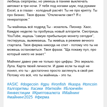
любишь сюрпризы, но умеешь в панике выключать
автомат в три ночи. У тебя под ногами шум, под руками
Excel, а в глазах - холодный расчёт. Ты не про крипту. Ты
про бизнес. Твоя фраза: "Отключили свет? Я с
генератором."
Ты майнишь всё подряд Ты - искатель. Пионер. Хаос.
Каждую неделю ты пробуешь новый алгоритм. Смотришь
YouTube, ищешь “самую прибыльную монету сегодня”,
тестируешь, выжимаешь. Ты живёшь в режиме вечного
стартапа. Твоя ферма никогда не спит - потому что ты не
можешь остановиться. Твоя фраза: "Ща покажу пул, про
который никто не знает."
Майнинг
давно уже не только про цифры. Это зеркало.
Лупа. Карта твоей личности. И даже если ты ещё не
понял, кто ты - достаточно просто заглянуть в свой риг.
Потому что всё, что ты майнишь - это ты.
#ASIC
#dogecoin
#gpu
#ironfish
#kaspa
#toncoin
#алгоритмы
#асики
#биткойн
#Блокчейн
#инвестиции
#Криптовалюта
#Майнинг
#майнинг2025
#ферма