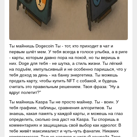
Ты майнишь Dogecoin Ты - тот, кто приходит в чат и
первым шлёт мем. У тебя всегда в голосе улыбка, а в риге
- карты, которым давно пора на покой, но ты веришь в
них. Doge для тебя - не шутка, а стиль жизни. Ты лёгкий
на подъём, импульсивный и не особенно паришься, что у
тебя доход за день - на банку энергетика. Ты можешь
продать карту, чтобы купить NFT с собакой, и будешь
считать это правильным решением. Твоя фраза: "Ну а
вдруг полетит?"
Ты майнишь Kaspa Ты не просто майнер. Ты - воин. У
тебя графики, таблицы, сравнения алгоритмов. Ты
знаешь, какая память у каждой карты, и можешь на глаз
определить, сколько она даст на Kaspa. Ты споришь в
комментариях и защищаешь свой выбор как идеолог. В
тебе живёт максималист и чуть-чуть фанатик. Никаких
компромиссов. Только хардкор и чистый хешрейт. Твоя