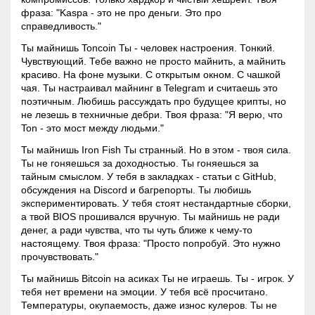
фраза: "Kaspa - это не про деньги. Это про
справедливость."
Ты майнишь Toncoin Ты - человек настроения. Тонкий.
Чувствующий. Тебе важно не просто майнить, а майнить
красиво. На фоне музыки. С открытым окном. С чашкой
чая. Ты настраивал
майнинг
в Telegram и считаешь это
поэтичным. Любишь рассуждать про будущее крипты, но
не лезешь в техничные дебри. Твоя фраза: "Я верю, что
Ton - это мост между людьми."
Ты майнишь Iron Fish Ты странный. Но в этом - твоя сила.
Ты не гоняешься за доходностью. Ты гоняешься за
тайным смыслом. У тебя в закладках - статьи с GitHub,
обсуждения на Discord и багрепорты. Ты любишь
экспериментировать. У тебя стоят нестандартные сборки,
а твой BIOS прошивался вручную. Ты майнишь не ради
денег, а ради чувства, что ты чуть ближе к чему-то
настоящему. Твоя фраза: "Просто попробуй. Это нужно
прочувствовать."
Ты майнишь Bitcoin на асиках Ты не играешь. Ты - игрок. У
тебя нет времени на эмоции. У тебя всё просчитано.
Температуры, окупаемость, даже износ кулеров. Ты не