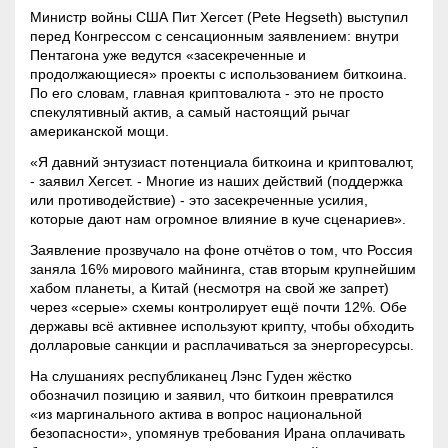
Министр войны США Пит Хегсет (Pete Hegseth) выступил
перед Конгрессом с сенсационным заявлением: внутри
Пентагона уже ведутся «засекреченные и
продолжающиеся» проекты с использованием биткоина.
По его словам, главная
криптовалюта
- это не просто
спекулятивный актив, а самый настоящий рычаг
американской мощи.
«Я давний энтузиаст потенциала биткоина и криптовалют,
- заявил Хегсет. - Многие из наших действий (поддержка
или противодействие) - это засекреченные усилия,
которые дают нам огромное влияние в куче сценариев».
Заявление прозвучало на фоне отчётов о том, что Россия
заняла 16% мирового майнинга, став вторым крупнейшим
хабом планеты, а Китай (несмотря на свой же запрет)
через «серые» схемы контролирует ещё почти 12%. Обе
державы всё активнее используют крипту, чтобы обходить
долларовые санкции и расплачиваться за энергоресурсы.
На слушаниях республиканец Лэнс Гуден жёстко
обозначил позицию и заявил, что биткоин превратился
«из маргинального актива в вопрос национальной
безопасности», упомянув требования Ирана оплачивать