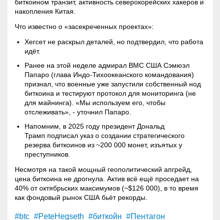
биткоином транзит, активность северокорейских хакеров и
накопления Китая.
Что известно о «засекреченных проектах»:
Хегсет не раскрыл деталей, но подтвердил, что работа
идёт.
Ранее на этой неделе адмирал ВМС США Сэмюэл
Папаро (глава Индо-Тихоокеанского командования)
признал, что военные уже запустили собственный нод
биткоина и тестируют протокол для мониторинга (не
для майнинга). «Мы используем его, чтобы
отслеживать», - уточнил Папаро.
Напомним, в 2025 году президент Дональд
Трамп подписал указ о создании стратегического
резерва биткоинов из ~200 000 монет, изъятых у
преступников.
Несмотря на такой мощный геополитический апгрейд,
цена биткоина не дрогнула. Актив всё ещё проседает на
40% от октябрьских максимумов (~$126 000), в то время
как фондовый рынок США бьёт рекорды.
#btc
#PeteHegseth
#биткойн
#Пентагон