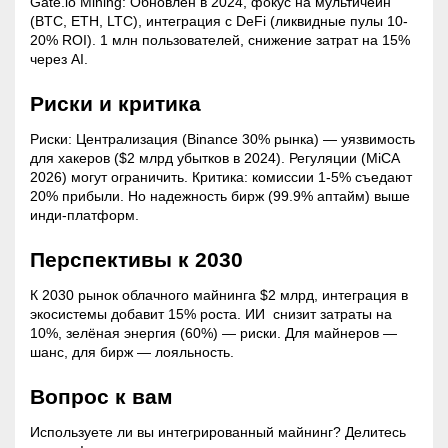
Gate.io
Mining
: Обновлён в 2024, фокус на мультичейн
(BTC, ETH, LTC), интеграция с DeFi (ликвидные пулы 10-
20% ROI). 1 млн пользователей, снижение затрат на 15%
через AI.
Риски и критика
Риски: Централизация (Binance 30% рынка) — уязвимость
для хакеров ($2 млрд убытков в 2024). Регуляции (MiCA
2026) могут ограничить. Критика: комиссии 1-5% съедают
20% прибыли. Но надежность бирж (99.9% аптайм) выше
инди-платформ.
Перспективы к 2030
К 2030 рынок облачного майнинга $2 млрд, интеграция в
экосистемы добавит 15% роста. ИИ снизит затраты на
10%, зелёная энергия (60%) — риски. Для майнеров —
шанс, для бирж — лояльность.
Вопрос к вам
Используете ли вы интегрированный
майнинг
? Делитесь