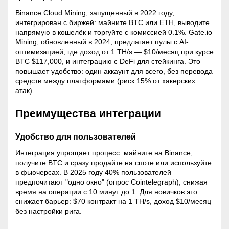
Binance Cloud
Mining
, запущенный в 2022 году,
интегрирован с биржей: майните BTC или ETH, выводите
напрямую в кошелёк и торгуйте с комиссией 0.1%. Gate.io
Mining
, обновленный в 2024, предлагает пулы с AI-
оптимизацией, где доход от 1 TH/s — $10/месяц при курсе
BTC $117,000, и интеграцию с DeFi для стейкинга. Это
повышает удобство: один аккаунт для всего, без перевода
средств между платформами (риск 15% от хакерских
атак).
Преимущества интеграции
Удобство для пользователей
Интеграция упрощает процесс: майните на Binance,
получите BTC и сразу продайте на споте или используйте
в фьючерсах. В 2025 году 40% пользователей
предпочитают "одно окно" (опрос Cointelegraph), снижая
время на операции с 10 минут до 1. Для новичков это
снижает барьер: $70 контракт на 1 TH/s, доход $10/месяц
без настройки рига.