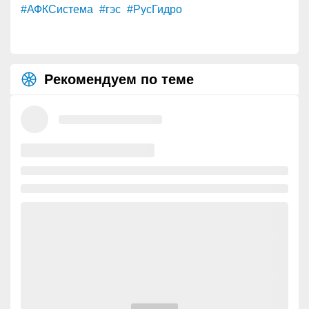
#АФКСистема
#гэс
#РусГидро
Рекомендуем по теме