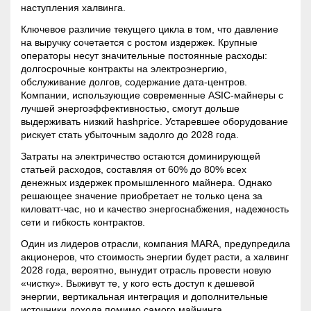
наступления халвинга.
Ключевое различие текущего цикла в том, что давление
на выручку сочетается с ростом издержек. Крупные
операторы несут значительные постоянные расходы:
долгосрочные контракты на электроэнергию,
обслуживание долгов, содержание дата-центров.
Компании, использующие современные ASIC-майнеры с
лучшей энергоэффективностью, смогут дольше
выдерживать низкий
hashprice
. Устаревшее оборудование
рискует стать убыточным задолго до 2028 года.
Затраты на электричество остаются доминирующей
статьей расходов, составляя от 60% до 80% всех
денежных издержек промышленного майнера. Однако
решающее значение приобретает не только цена за
киловатт-час, но и качество энергоснабжения, надежность
сети и гибкость контрактов.
Один из лидеров отрасли, компания MARA, предупредила
акционеров, что стоимость энергии будет расти, а
халвинг
2028 года, вероятно, вынудит отрасль провести новую
«чистку». Выживут те, у кого есть доступ к дешевой
энергии, вертикальная интеграция и дополнительные
источники дохода помимо самого майнинга.