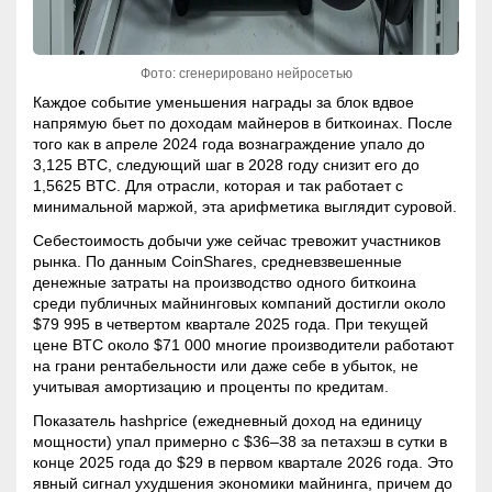
Фото: сгенерировано нейросетью
Каждое событие уменьшения награды за блок вдвое
напрямую бьет по доходам майнеров в биткоинах. После
того как в апреле 2024 года вознаграждение упало до
3,125 BTC, следующий шаг в 2028 году снизит его до
1,5625 BTC. Для отрасли, которая и так работает с
минимальной маржой, эта арифметика выглядит суровой.
Себестоимость добычи уже сейчас тревожит участников
рынка. По данным CoinShares, средневзвешенные
денежные затраты на производство одного биткоина
среди публичных майнинговых компаний достигли около
$79 995 в четвертом квартале 2025 года. При текущей
цене BTC около $71 000 многие производители работают
на грани рентабельности или даже себе в убыток, не
учитывая амортизацию и проценты по кредитам.
Показатель
hashprice
(ежедневный доход на единицу
мощности) упал примерно с $36–38 за петахэш в сутки в
конце 2025 года до $29 в первом квартале 2026 года. Это
явный сигнал ухудшения экономики майнинга, причем до