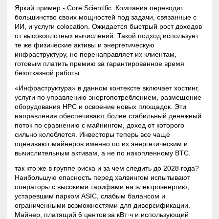
Яркий пример - Core Scientific. Компания переводит
большинство своих мощностей под задачи, связанные с
ИИ, и услуги
colocation
. Ожидается быстрый рост доходов
от высокоплотных вычислений. Такой подход использует
те же физические активы и энергетическую
инфраструктуру, но перенаправляет их клиентам,
готовым платить премию за гарантированное время
безотказной работы.
«Инфраструктура» в данном контексте включает хостинг,
услуги по управлению энергопотреблением, размещение
оборудования HPC и освоение новых площадок. Эти
направления обеспечивают более стабильный денежный
поток по сравнению с майнингом, доход от которого
сильно колеблется. Инвесторы теперь все чаще
оценивают майнеров именно по их энергетическим и
вычислительным активам, а не по накопленному BTC.
так кто же в группе риска и за чем следить до 2028 года?
Наибольшую опасность перед халвингом испытывают
операторы с высокими тарифами на электроэнергию,
устаревшим парком ASIC, слабым балансом и
ограниченными возможностями для диверсификации.
Майнер, платящий 6 центов за кВт·ч и использующий