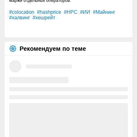
маржи отдельных операторов.
#colocation
#hashprice
#HPC
#ИИ
#Майнинг
#халвинг
#хешрейт
Рекомендуем по теме