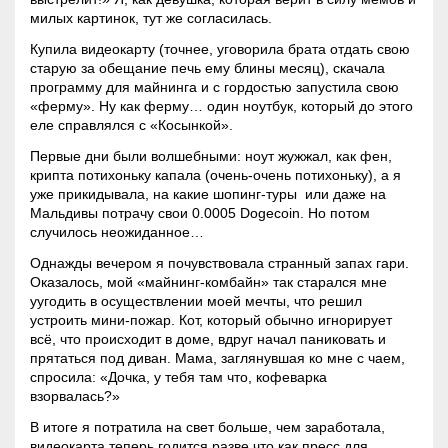
милых картинок, тут же согласилась.
Купила видеокарту (точнее, уговорила брата отдать свою
старую за обещание печь ему блины месяц), скачала
программу для майнинга и с гордостью запустила свою
«ферму». Ну как ферму… один ноутбук, который до этого
еле справлялся с «Косынкой».
Первые дни были волшебными: ноут жужжал, как фен,
крипта потихоньку капала (очень-очень потихоньку), а я
уже прикидывала, на какие шопинг-туры или даже на
Мальдивы потрачу свои 0.0005 Dogecoin. Но потом
случилось неожиданное…
Однажды вечером я почувствовала странный запах гари.
Оказалось, мой «
майнинг
-комбайн» так старался мне
уугодить в осуществлении моей мечты, что решил
устроить мини-пожар. Кот, который обычно игнорирует
всё, что происходит в доме, вдруг начал паниковать и
прятаться под диван. Мама, заглянувшая ко мне с чаем,
спросила: «Дочка, у тебя там что, кофеварка
взорвалась?»
В итоге я потратила на свет больше, чем заработала,
видеокарта теперь годится разве что как пресс для