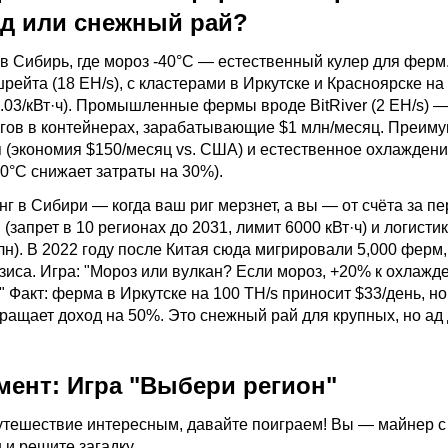
д или снежный рай?
 в Сибирь, где мороз -40°C — естественный кулер для ферм
ейта (18 EH/s), с кластерами в Иркутске и Красноярске на
.03/кВт·ч). Промышленные фермы вроде BitRiver (2 EH/s) —
ригов в контейнерах, зарабатывающие $1 млн/месяц. Преим
 (экономия $150/месяц vs. США) и естественное охлажден
0°C снижает затраты на 30%).
нг
в Сибири — когда ваш риг мерзнет, а вы — от счёта за пе
 (запрет в 10 регионах до 2031, лимит 6000 кВт·ч) и логисти
лн). В 2022 году после Китая сюда мигрировали 5,000 ферм
зиса. Игра: "Мороз или вулкан? Если мороз, +20% к охлажд
" Факт: ферма в Иркутске на 100 TH/s приносит $33/день, н
кращает доход на 50%. Это снежный рай для крупных, но ад
ент: Игра "Выбери регион"
утешествие интересным, давайте поиграем! Вы — майнер с 
и решите загадку.