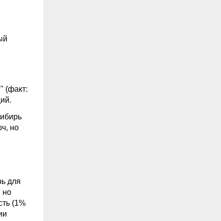
ый
" (факт:
ий.
Сибирь
ч, но
рь для
 но
сть (1%
ии