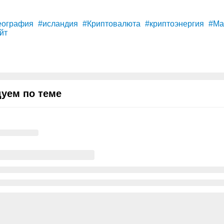
еография
#исландия
#Криптовалюта
#криптоэнергия
#Ма
йт
уем по теме