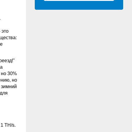
.
 это
ущества:
ие
реезд!"
ка
, но 30%
ению, но
о зимний
 для
1 TH/s.