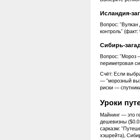
Исландия-за
Вопрос: "Вулкан 
контроль" (факт:
Сибирь-зага
Вопрос: "Мороз —
периметровая сиг
Счёт: Если выбр
— "морозный выж
риски — спутники
Уроки пут
Майнинг
— это г
дешевизны ($0.03
сарказм: "Путеше
хэшрейта), Сиби