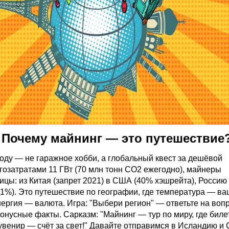
 Почему
майнинг
— это путешествие
году — не гаражное хобби, а глобальный квест за дешёвой
ргозатратами 11 ГВт (70 млн тонн CO2 ежегодно), майнеры
ицы: из Китая (запрет 2021) в США (40% хэшрейта), Россию 
1%). Это путешествие по географии, где температура — ва
нергия — валюта. Игра: "Выбери регион" — ответьте на воп
бонусные факты. Сарказм: "
Майнинг
— тур по миру, где бил
 сувенир — счёт за свет!" Давайте отправимся в Исландию и