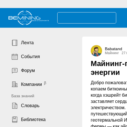
Лента
Babatand
Майнинг
27.
События
Майнинг-
Форум
энергии
Добро пожаловат
Компании
копаем биткоины,
когда хэшрейт би
База знаний
заставляет сердц
Словарь
электричеством. 
путешествующий 
Библиотека
геотермальной Ис
фермы — как айс