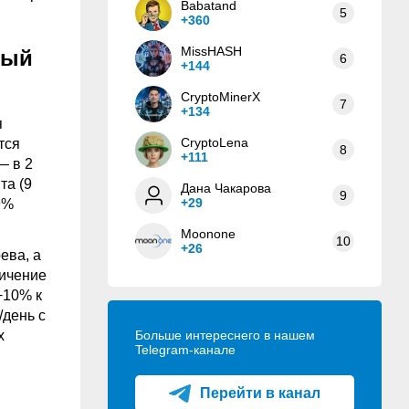
Babatand
5
+360
MissHASH
ный
6
+144
CryptoMinerX
7
+134
я
CryptoLena
тся
8
+111
— в 2
та (9
Дана Чакарова
9
+29
9%
Moonone
10
+26
ева, а
ничение
+10% к
/день с
х
Больше интереснего в нашем
Telegram-канале
Перейти в канал