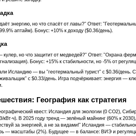
гадка
даёт энергию, но что спасёт от лавы?" Ответ: "Геотермальн
 99.9% аптайм). Бонус: +10% к доходу ($0.36/день).
дка
 кулер, но что защитит от медведей?" Ответ: "Охрана ферм
нализация). Бонус: +15% к стабильности, но -5% от регуляц
али Исландию — вы "геотермальный турист" с $0.36/день. 
ивальщик" с $0.33/день. Игра подчёркивает: энергия — клю
.
ешествия: География как стратегия
еографический квест: Исландия для экологии (0 CO2), Сиби
/кВт·ч). В 2025 году тренд — зелёный
майнинг
(60% к 2030),
ствуй за энергией, а не за видами!" Исландия — стабильно
рь — масштабы (2%). Будущее — в балансе: ВИЭ и регуляц