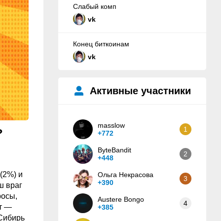
Слабый комп
vk
Конец биткоинам
vk
Активные участники
masslow
1
?
+772
ByteBandit
2
+448
(2%) и
Ольга Некрасова
3
+390
ш враг
росы,
Austere Bongo
4
ет —
+385
 Сибирь