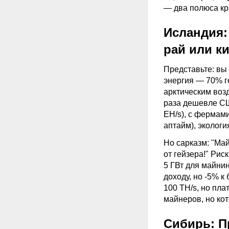
— два полюса кр
Исландия
рай или к
Представьте: вы 
энергия — 70% г
арктическим возд
раза дешевле СШ
EH/s), с фермами
аптайм), экологи
Но сарказм: "
Май
от гейзера!" Рис
5 ГВт для майнин
доходу, но -5% к
100 TH/s, но пла
майнеров, но ко
Сибирь: 