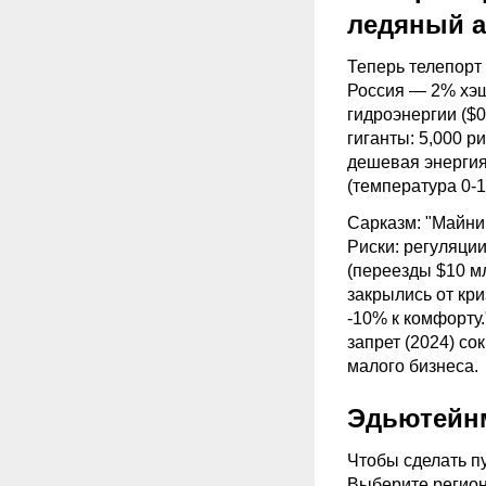
ледяный а
Теперь телепорт
Россия — 2% хэшр
гидроэнергии ($0
гиганты: 5,000 
дешевая энергия
(температура 0-1
Сарказм: "
Майни
Риски: регуляции
(переезды $10 м
закрылись от кри
-10% к комфорту.
запрет (2024) со
малого бизнеса.
Эдьютейнм
Чтобы сделать п
Выберите регион 