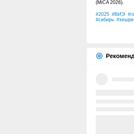
(MiCA 2026).
#2025
#ВИЭ
#г
#сибирь
#хешре
Рекоменд