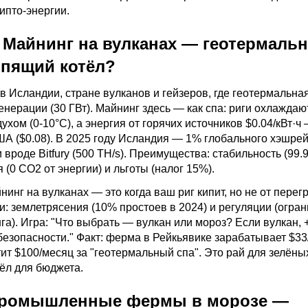
ипто-энергии.
:
Майнинг
на вулканах — геотермаль
ипящий котёл?
в Исландии, стране вулканов и гейзеров, где геотермальна
енерации (30 ГВт).
Майнинг
здесь — как спа: риги охлаждаю
ухом (0-10°C), а энергия от горячих источников $0.04/кВт·ч 
А ($0.08). В 2025 году Исландия — 1% глобального хэшрей
 вроде Bitfury (500 TH/s). Преимущества: стабильность (99.
я (0 CO2 от энергии) и льготы (налог 15%).
нинг
на вулканах — это когда ваш риг кипит, но не от перегр
ки: землетрясения (10% простоев в 2024) и регуляции (огра
га). Игра: "Что выбрать — вулкан или мороз? Если вулкан, 
 безопасности." Факт: ферма в Рейкьявике зарабатывает $33
тит $100/месяц за "геотермальный спа". Это рай для зелёны
тёл для бюджета.
Промышленные фермы в морозе —