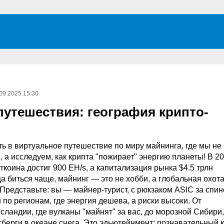
09.2025 15:30
путешествия: география крипто-
ь в виртуальное путешествие по миру майнинга, где мы не
 а исследуем, как крипта "пожирает" энергию планеты! В 20
ткоина достиг 900 EH/s, а капитализация рынка $4.5 трлн
а биться чаще, майнинг — это не хобби, а глобальная охота
Представьте: вы — майнер-турист, с рюкзаком ASIC за спин
по регионам, где энергия дешева, а риски высоки. От
ландии, где вулканы "майнят" за вас, до морозной Сибири,
берги в океане снега. Это эдьютейнмент: познавательный 