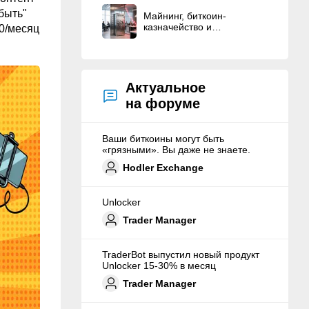
быть"
Майнинг, биткоин-
казначейство и
50/месяц
политические связи — это
American Bitcoin Corp.
Актуальное
на форуме
Ваши биткоины могут быть
«грязными». Вы даже не знаете.
Hodler Exchange
Unlocker
Trader Manager
TraderBot выпустил новый продукт
Unlocker 15-30% в месяц
Trader Manager