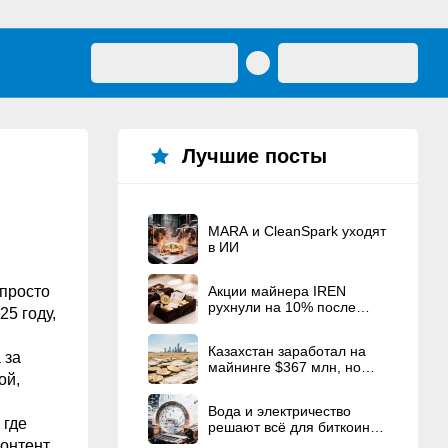
Лучшие посты
MARA и CleanSpark уходят
в ИИ
 просто
Акции майнера IREN
рухнули на 10% после
25 году,
рекордного
вознаграждения
Казахстан заработал на
основателям
 за
майнинге $367 млн, но
ой,
пока остаётся в минусе по
услугам
Вода и электричество
 где
решают всё для биткоин-
майнеров
контент