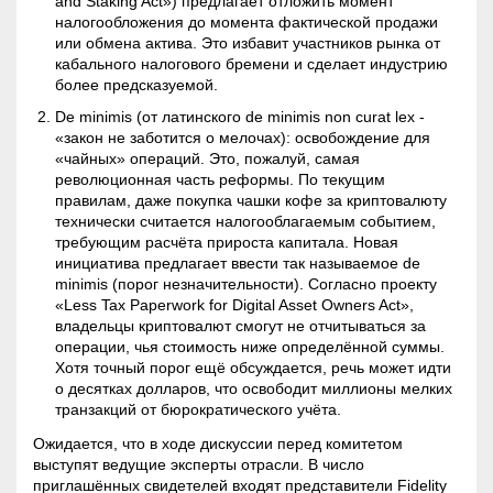
and
Staking
Act») предлагает отложить момент
налогообложения до момента фактической продажи
или обмена актива. Это избавит участников рынка от
кабального налогового бремени и сделает индустрию
более предсказуемой.
De minimis (от латинского de minimis non curat lex -
«закон не заботится о мелочах): освобождение для
«чайных» операций. Это, пожалуй, самая
революционная часть реформы. По текущим
правилам, даже покупка чашки кофе за криптовалюту
технически считается налогооблагаемым событием,
требующим расчёта прироста капитала. Новая
инициатива предлагает ввести так называемое de
minimis (порог незначительности). Согласно проекту
«Less Tax Paperwork for Digital Asset Owners Act»,
владельцы криптовалют смогут не отчитываться за
операции, чья стоимость ниже определённой суммы.
Хотя точный порог ещё обсуждается, речь может идти
о десятках долларов, что освободит миллионы мелких
транзакций от бюрократического учёта.
Ожидается, что в ходе дискуссии перед комитетом
выступят ведущие эксперты отрасли. В число
приглашённых свидетелей входят представители Fidelity