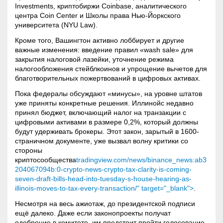
Investments, криптобиржи Coinbase, аналитического
центра
Coin
Center и Школы права Нью-Йоркского
университета (NYU Law)
.
Кроме того, Вашингтон активно лоббирует и другие
важные изменения: введение правил «wash sale» для
закрытия налоговой лазейки, уточнение режима
налогообложения стейблкоинов и упрощение вычетов для
благотворительных пожертвований в цифровых активах
.
Пока федералы обсуждают «минусы», на уровне штатов
уже приняты конкретные решения. Иллинойс недавно
принял бюджет, включающий налог на транзакции с
цифровыми активами в размере 0,2%, который должны
будут удерживать брокеры. Этот закон, зарытый в 1600-
страничном документе, уже вызвал волну критики со
стороны
криптосообщества
tradingview.com/news/binance_news:ab3
204067094b:0-crypto-news-crypto-tax-clarity-is-coming-
seven-draft-bills-head-into-tuesday-s-house-hearing-as-
illinois-moves-to-tax-every-transaction/" target="_blank">
.
Несмотря на весь ажиотаж, до президентской подписи
ещё далеко. Даже если законопроекты получат
одобрение в комитете, им предстоит пройти голосование