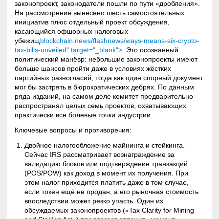
законопроект, законодатели пошли по пути «дробления».
На рассмотрение вынесено шесть самостоятельных
инициатив плюс отдельный проект обсуждения,
касающийся офшорных налоговых
убежищ
blockchain.news/flashnews/ways-means-six-crypto-
tax-bills-unveiled" target="_blank">
. Это осознанный
политический манёвр: небольшие законопроекты имеют
больше шансов пройти даже в условиях жёстких
партийных разногласий, тогда как один спорный документ
мог бы застрять в бюрократических дебрях. По данным
ряда изданий, на самом деле комитет предварительно
распространял целых семь проектов, охватывающих
практически все болевые точки индустрии
.
Ключевые вопросы и противоречия:
Двойное налогообложение майнинга и стейкинга.
Сейчас IRS рассматривает вознаграждение за
валидацию блоков или подтверждение транзакций
(POS/POW) как доход в момент их получения. При
этом налог приходится платить даже в том случае,
если токен ещё не продан, а его рыночная стоимость
впоследствии может резко упасть. Один из
обсуждаемых законопроектов («Tax Clarity for
Mining