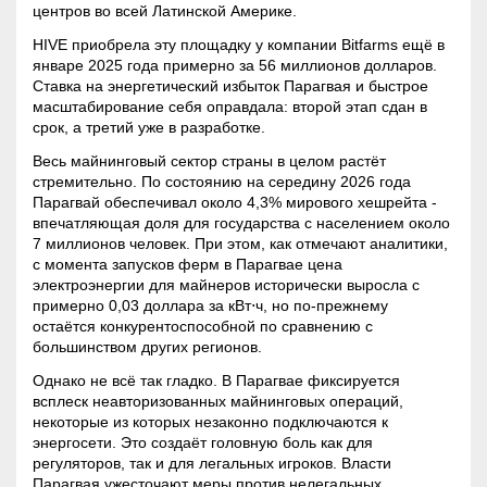
центров во всей Латинской Америке
.
HIVE приобрела эту площадку у компании Bitfarms ещё в
январе 2025 года примерно за 56 миллионов долларов
.
Ставка на энергетический избыток Парагвая и быстрое
масштабирование себя оправдала: второй этап сдан в
срок, а третий уже в разработке
.
Весь майнинговый сектор страны в целом растёт
стремительно. По состоянию на середину 2026 года
Парагвай обеспечивал около 4,3% мирового хешрейта -
впечатляющая
доля
для государства с населением около
7 миллионов человек
. При этом, как отмечают аналитики,
с момента запусков ферм в Парагвае цена
электроэнергии для майнеров исторически выросла с
примерно 0,03 доллара за кВт⋅ч, но по-прежнему
остаётся конкурентоспособной по сравнению с
большинством других регионов
.
Однако не всё так гладко. В Парагвае фиксируется
всплеск неавторизованных майнинговых операций,
некоторые из которых незаконно подключаются к
энергосети
. Это создаёт головную боль как для
регуляторов, так и для легальных игроков. Власти
Парагвая ужесточают меры против нелегальных