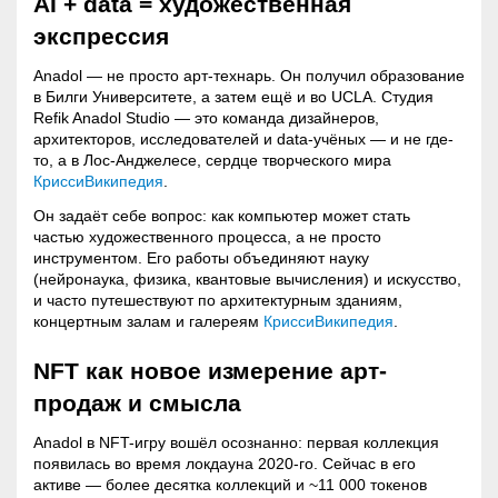
AI + data = художественная
экспрессия
Anadol — не просто арт-технарь. Он получил образование
в Билги Университете, а затем ещё и во UCLA. Студия
Refik Anadol Studio — это команда дизайнеров,
архитекторoв, исследователей и data-учёных — и не где-
то, а в Лос-Анджелесе, сердце творческого мира
Крисси
Википедия
.
Он задаёт себе вопрос: как компьютер может стать
частью художественного процесса, а не просто
инструментом. Его работы объединяют науку
(нейронаука, физика, квантовые вычисления) и искусство,
и часто путешествуют по архитектурным зданиям,
концертным залам и галереям
Крисси
Википедия
.
NFT как новое измерение арт-
продаж и смысла
Anadol в NFT-игру вошёл осознанно: первая коллекция
появилась во время локдауна 2020-го. Сейчас в его
активе — более десятка коллекций и ~11 000 токенов