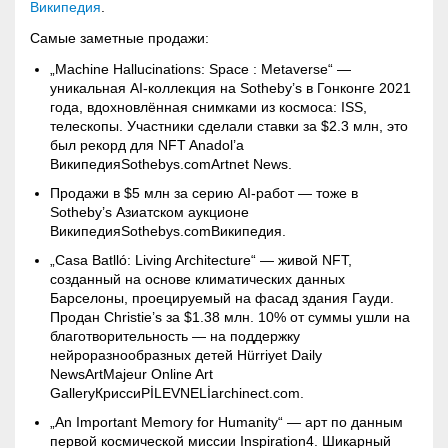
Википедия
.
Самые заметные продажи:
„Machine Hallucinations: Space :
Metaverse
“ —
уникальная AI-коллекция на Sotheby’s в Гонконге 2021
года, вдохновлённая снимками из космоса: ISS,
телескопы. Участники сделали ставки за $2.3 млн, это
был рекорд для NFT Anadol’а
ВикипедияSothebys.comArtnet News.
Продажи в $5 млн за серию AI-работ — тоже в
Sotheby’s Азиатском аукционе
ВикипедияSothebys.comВикипедия.
„Casa Batlló: Living Architecture“ — живой NFT,
созданный на основе климатических данных
Барселоны, проецируемый на фасад здания Гауди.
Продан Christie’s за $1.38 млн. 10% от суммы ушли на
благотворительность — на поддержку
нейроразнообразных детей Hürriyet Daily
NewsArtMajeur Online Art
GalleryКриссиPİLEVNELİarchinect.com.
„An Important Memory for Humanity“ — арт по данным
первой космической миссии Inspiration4. Шикарный