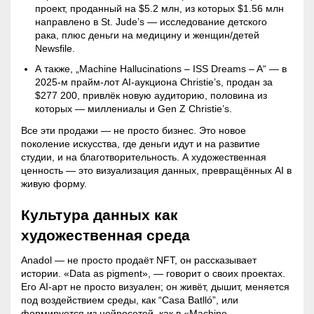
проект, проданный на $5.2 млн, из которых $1.56 млн
направлено в St. Jude’s — исследование детского
рака, плюс деньги на медицину и женщин/детей
Newsfile.
А также, „Machine Hallucinations – ISS Dreams – A“ — в
2025-м прайм-лот AI-аукциона Christie’s, продан за
$277 200, привлёк новую аудиторию, половина из
которых — миллениалы и Gen Z Christie’s.
Все эти продажи — не просто бизнес. Это новое
поколение искусства, где деньги идут и на развитие
студии, и на благотворительность. А художественная
ценность — это визуализация данных, превращённых AI в
живую форму.
Культура данных как
художественная среда
Anadol — не просто продаёт NFT, он рассказывает
истории. «Data as pigment», — говорит о своих проектах.
Его AI-арт не просто визуален; он живёт, дышит, меняется
под воздействием среды, как “Casa Batlló”, или
формируется из нейросетей, как в «Machine