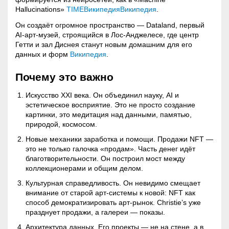
Hallucinations»
TIME
Википедия
Википедия
.
Он создаёт огромное пространство — Dataland, первый
AI-арт-музей, строящийся в Лос-Анджелесе, где центр
Гетти и зал Диснея станут новым домашним для его
данных и форм
Википедия
.
Почему это важно
Искусство XXI века. Он объединил науку, AI и
эстетическое восприятие. Это не просто создание
картинки, это медитация над данными, памятью,
природой, космосом.
Новые механики заработка и помощи. Продажи NFT —
это не только галочка «продам». Часть денег идёт
благотворительности. Он построил мост между
коллекционерами и общим делом.
Культурная справедливость. Он невидимо смещает
внимание от старой арт-системы к новой: NFT как
способ демократизировать арт-рынок. Christie’s уже
празднует продажи, а галереи — показы.
Архитектура данных. Его проекты — не на стене, а в