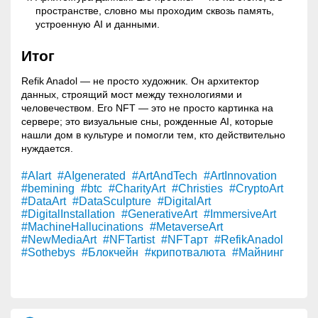
пространстве, словно мы проходим сквозь память,
устроенную AI и данными.
Итог
Refik Anadol — не просто художник. Он архитектор
данных, строящий мост между технологиями и
человечеством. Его NFT — это не просто картинка на
сервере; это визуальные сны, рожденные AI, которые
нашли дом в культуре и помогли тем, кто действительно
нуждается.
#AIart
#AIgenerated
#ArtAndTech
#ArtInnovation
#bemining
#btc
#CharityArt
#Christies
#CryptoArt
#DataArt
#DataSculpture
#DigitalArt
#DigitalInstallation
#GenerativeArt
#ImmersiveArt
#MachineHallucinations
#MetaverseArt
#NewMediaArt
#NFTartist
#NFTарт
#RefikAnadol
#Sothebys
#Блокчейн
#крипотвалюта
#Майнинг