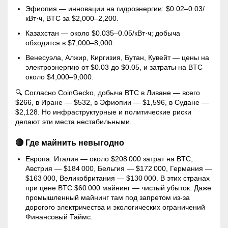
Эфиопия — инновации на гидроэнергии: $0.02–0.03/
кВт·ч, BTC за $2,000–2,200.
Казахстан — около $0.035–0.05/кВт·ч; добыча
обходится в $7,000–8,000.
Венесуэла, Алжир, Киргизия, Бутан, Кувейт — цены на
электроэнергию от $0.03 до $0.05, и затраты на BTC
около $4,000–9,000.
🔍 Согласно CoinGecko, добыча BTC в Ливане — всего
$266, в Иране — $532, в Эфиопии — $1,596, в Судане —
$2,128. Но инфраструктурные и политические риски
делают эти места нестабильными.
🔴 Где майнить невыгодно
Европа: Италия — около $208 000 затрат на BTC,
Австрия — $184 000, Бельгия — $172 000, Германия —
$163 000, Великобритания — $130 000. В этих странах
при цене BTC $60 000
майнинг
— чистый убыток. Даже
промышленный
майнинг
там под запретом из‑за
дорогого электричества и экологических ограничений
Финансовый Таймс.