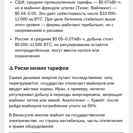
США: средние промышленные тарифы — $0.07/кВт·ч,
но в
майнинг
-френдли штатах (Техас, Вайоминг) —
$0.04–0.05. Это даёт себестоимость около $10 000–
12 000 за BTC. При цене биткоина стабильно выше
этого уровня — фермы работают прибыльно, но с
напряжением и рисками.
Россия: в среднем $0.05–0.07/кВт·ч, добыча стоит
$9 000–11 000 BTC, но регулирование остаётся
неопределённым, могут ввести налоги или
ограничения.
⚠️ Риски низких тарифов
Самая дешевая энергия пугает последствиями: сеть
перегружается, государство отключает майнеров или
вводит жёсткие нормы. Иран, к примеру, нелегко
регулировал добычу в периоды энергокризиса, запрещая
майнинг
летом или зимой. Аналогично — Кувейт: после
рейда майнеров потребление упало на 55%.
В Венесуэле многие майнят на государственном
электричестве, но страна нестабильна, часты отключения
и кражи оборудования.