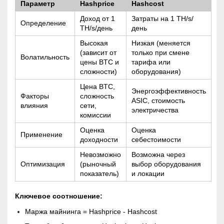
Параметр
Hashprice
Hashcost
Доход от 1
Затраты на 1 TH/s/
Определение
TH/s/день
день
Высокая
Низкая (меняется
(зависит от
только при смене
Волатильность
цены BTC и
тарифа или
сложности)
оборудования)
Цена BTC,
Энергоэффективность
Факторы
сложность
ASIC, стоимость
влияния
сети,
электричества
комиссии
Оценка
Оценка
Применение
доходности
себестоимости
Невозможно
Возможна через
Оптимизация
(рыночный
выбор оборудования
показатель)
и локации
Ключевое соотношение:
Маржа майнинга = Hashprice - Hashcost