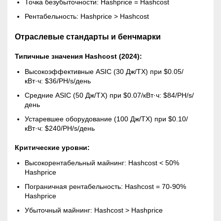
Точка безубыточности: Hashprice = Hashcost
Рентабельность: Hashprice > Hashcost
Отраслевые стандарты и бенчмарки
Типичные значения Hashcost (2024):
Высокоэффективные ASIC (30 Дж/ТХ) при $0.05/
кВт·ч: $36/PH/s/день
Средние ASIC (50 Дж/ТХ) при $0.07/кВт·ч: $84/PH/s/
день
Устаревшее оборудование (100 Дж/ТХ) при $0.10/
кВт·ч: $240/PH/s/день
Критические уровни:
Высокорентабельный майнинг: Hashcost < 50%
Hashprice
Пограничная рентабельность: Hashcost = 70-90%
Hashprice
Убыточный майнинг: Hashcost > Hashprice