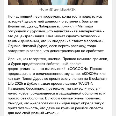
Фото ИИ для MissHASH
Но настоящий перл прозвучал, когда гости поделились
историей двухлетней давности о встрече с братьями
Дуровыми. Давид Либерман вспомнил: «Мы тогда
обсуждали с Дуровым, что единственная альтернатива -
это децентрализация. Она может сделать технологии
такими дешёвыми, что их внедрение станет массовым».
Однако Николай Дуров, если верить рассказу, тогда
авторитетно заявил, что децентрализация не сработает.
Ирония, как говорится, налицо. Прошло немного времени,
и Дуров представляет собственный проект
децентрализованных вычислений «COCOON». Просто
представьте это величественное звучание: «КОКОН» или
как сам Павел Дуров во время выступления на
Blockchain
Life 2025 в Дубае назвал проект ласково "КАКУН".
Название, бесспорно, претендует на символичность -
нечто новое, рождающееся в защищённой оболочке или
просто без оболочки. В любом случае очень поэтично.
Выходит, что «неработающая» идея вдруг обрела такую
притягательность, что даже её критики решили сплести
для неё свой уютный «кокон».