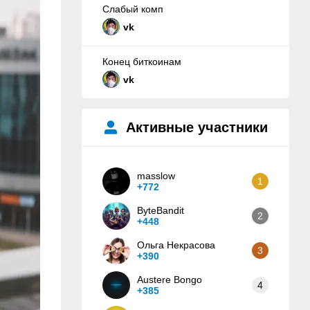
Слабый комп
vk
Конец биткоинам
vk
Активные участники
masslow
1
+772
ByteBandit
2
+448
Ольга Некрасова
3
+390
Austere Bongo
4
+385