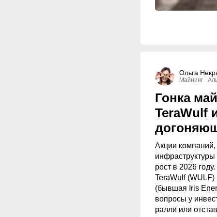
Ольга Некр
Майнинг
Ал
Гонка май
TeraWulf и
догоняющ
Акции компаний,
инфраструктуры 
рост в 2026 году
TeraWulf (WULF) 
(бывшая Iris En
вопросы у инвес
ралли или отста