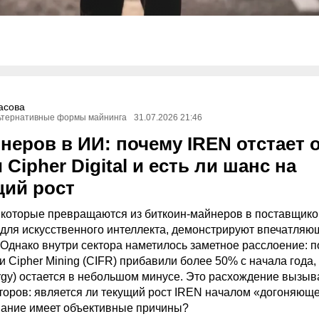
асова
ьтернативные формы майнинга
31.07.2026 21:46
неров в ИИ: почему IREN отстает 
 Cipher Digital и есть ли шанс на
ий рост
 которые превращаются из биткоин-майнеров в поставщико
для искусственного интеллекта, демонстрируют впечатляю
. Однако внутри сектора наметилось заметное расслоение: п
и Cipher Mining (CIFR) прибавили более 50% с начала года,
ergy) остается в небольшом минусе. Это расхождение вызыв
торов: является ли текущий рост IREN началом «догоняющ
вание имеет объективные причины?