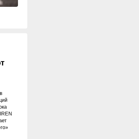
от
в
щий
ока
 IREN
ает
его»