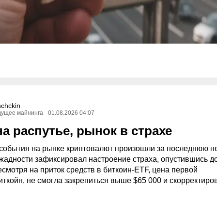
schckin
дущее майнинга
01.08.2026 04:07
а распутье, рынок в страхе
события на рынке криптовалют произошли за последнюю н
 жадности зафиксировал настроение страха, опустившись д
есмотря на приток средств в биткоин-ETF, цена первой
иткойн, не смогла закрепиться выше $65 000 и скорректиро