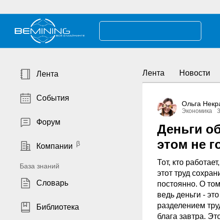
Лента
Новости
Лента
События
Ольга Некр
Экономика
Форум
Деньги о
этом не г
Компании
Тот, кто работае
База знаний
этот труд сохран
Словарь
постоянно. О том
ведь деньги - эт
разделением тру
Библиотека
блага завтра. Э