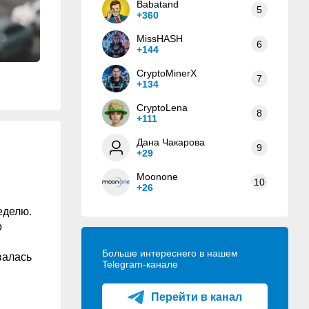
Babatand
5
+360
MissHASH
6
+144
CryptoMinerX
7
+134
CryptoLena
8
+111
Дана Чакарова
9
+29
Moonone
10
+26
еделю.
о
Больше интереснего в нашем
валась
Telegram-канале
Перейти в канал