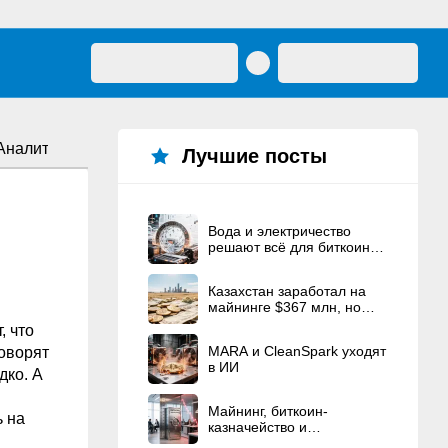
Аналитика
Лучшие посты
Вода и электричество
решают всё для биткоин-
майнеров
Казахстан заработал на
майнинге $367 млн, но
пока остаётся в минусе по
, что
услугам
MARA и CleanSpark уходят
говорят
в ИИ
дко. А
Майнинг, биткоин-
ь на
казначейство и
политические связи — это