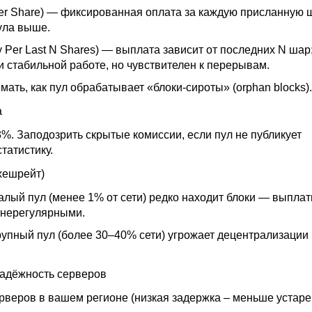
er Share) — фиксированная оплата за каждую присланную ш
ула выше.
 Per Last N Shares) — выплата зависит от последних N шар
и стабильной работе, но чувствителен к перерывам.
ать, как пул обрабатывает «блоки-сироты» (orphan blocks).
а
%. Заподозрить скрытые комиссии, если пул не публикует
татистику.
хешрейт)
лый пул (менее 1% от сети) редко находит блоки — выпла
 нерегулярными.
упный пул (более 30–40% сети) угрожает децентрализации 
надёжность серверов
рверов в вашем регионе (низкая задержка – меньше устар