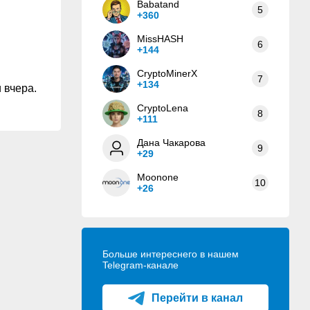
Babatand
5
+360
MissHASH
6
+144
CryptoMinerX
7
+134
 вчера.
CryptoLena
8
+111
Дана Чакарова
9
+29
Moonone
10
+26
Больше интереснего в нашем
Telegram-канале
Перейти в канал