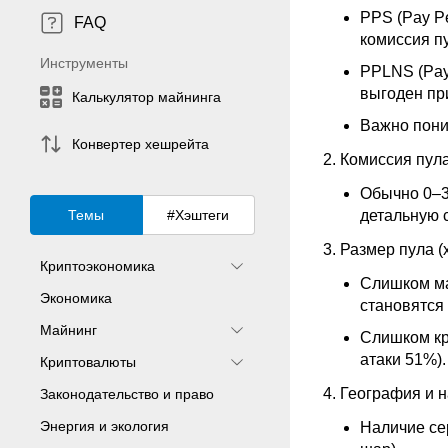
PPS (Pay P
FAQ
комиссия п
Инструменты
PPLNS (Pay
выгоден пр
Калькулятор майнинга
Важно поним
Конвертер хешрейта
Комиссия пул
Обычно 0–3
Темы
#Хэштеги
детальную с
Размер пула (
Криптоэкономика
Слишком ма
Экономика
становятся
Майнинг
Слишком кр
атаки 51%).
Криптовалюты
География и 
Законодательство и право
Энергия и экология
Наличие се