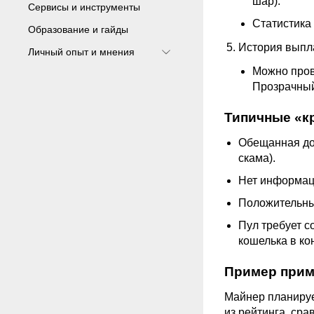
шар).
Сервисы и инструменты
Статистика
Образование и гайды
История выпл
Личный опыт и мнения
Можно пров
Прозрачный
Типичные «к
Обещанная до
скама).
Нет информац
Положительны
Пул требует с
кошелька в ко
Пример прим
Майнер планируе
из рейтинга, сра