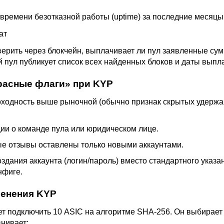
 времени безотказной работы (uptime) за последние месяцы
ат
ерить через блокчейн, выплачивает ли пул заявленные су
 пул публикует список всех найденных блоков и даты выпла
расные флаги» при KYP
ходность выше рыночной (обычно признак скрытых удержа
ии о команде пула или юридическом лице.
е отзывы оставлены только новыми аккаунтами.
оздания аккаунта (логин/пароль) вместо стандартного указа
нфиге.
енения KYP
т подключить 10 ASIC на алгоритме SHA-256. Он выбирает 
внивает: