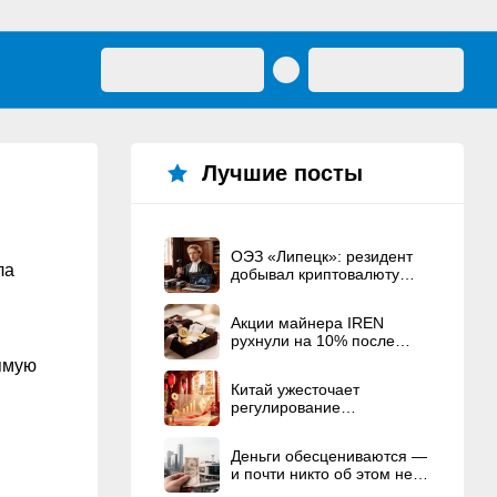
Лучшие посты
ОЭЗ «Липецк»: резидент
ла
добывал криптовалюту
вместо строительства ЦОД
Акции майнера IREN
рухнули на 10% после
рекордного
рямую
вознаграждения
Китай ужесточает
основателям
регулирование
криптовалют
Деньги обесцениваются —
и почти никто об этом не
говорит