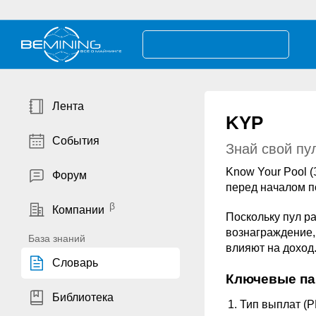
Лента
KYP
События
Знай свой пу
Know Your Pool (
Форум
перед началом п
Компании
Поскольку пул р
вознаграждение,
База знаний
влияют на доход
Словарь
Ключевые па
Библиотека
Тип выплат (P