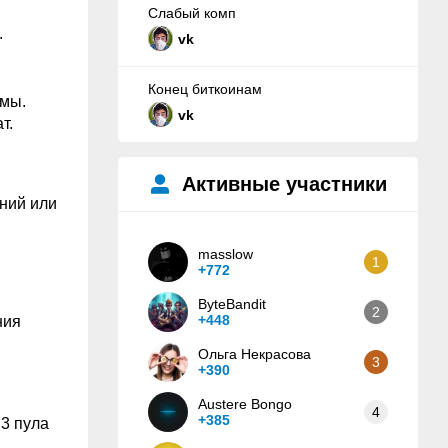
Слабый комп
.
vk
Конец биткоинам
ммы.
vk
т.
Активные участники
ний или
masslow
1
+772
ByteBandit
2
+448
ния
Ольга Некрасова
3
+390
Austere Bongo
4
+385
3 пула