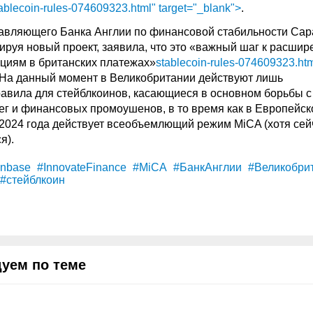
ablecoin-rules-074609323.html" target="_blank">
.
авляющего Банка Англии по финансовой стабильности Сар
ируя новый проект, заявила, что это «важный шаг к расши
циям в британских платежах»
stablecoin-rules-074609323.htm
 На данный момент в Великобритании действуют лишь
авила для стейблкоинов, касающиеся в основном борьбы с
г и финансовых промоушенов, в то время как в Европейс
 2024 года действует всеобъемлющий режим MiCA (хотя сей
я).
nbase
#InnovateFinance
#MiCA
#БанкАнглии
#Великобри
#стейблкоин
уем по теме