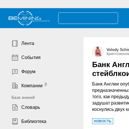
Лента
Volody Schi
Криптоэконо
События
Банк Анг
Форум
стейблко
Банк Англии опу
Компании
предназначенных
того, как преды
База знаний
задушат развити
Словарь
коснулись двух 
Библиотека
НОВОСТЬ