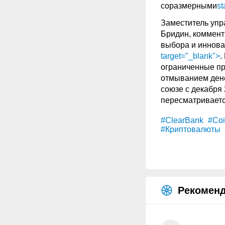
соразмерными
st
Заместитель упр
Бридин, коммент
выбора и иннова
target="_blank">
.
ограниченные пр
отмыванием дене
союзе с декабря
пересматриваетс
#ClearBank
#Coi
#Криптовалюты
Рекоменд