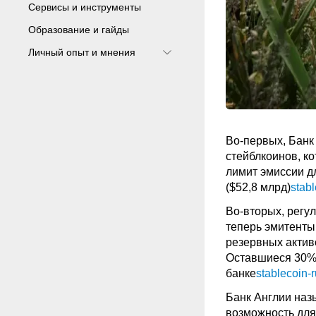
Сервисы и инструменты
Образование и гайды
Личный опыт и мнения
Во-первых, Банк
стейблкоинов, к
лимит эмиссии д
($52,8 млрд)
stab
Во-вторых, регу
теперь эмитенты
резервных актив
Оставшиеся 30% 
банке
stablecoin-
Банк Англии наз
возможность для