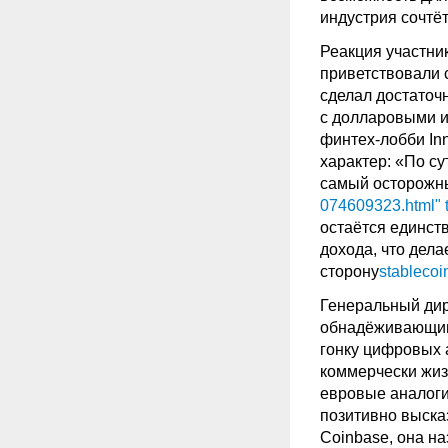
индустрия сочтё
Реакция участни
приветствовали с
сделал достаточ
с долларовыми и
финтех-лобби Inn
характер: «По с
самый осторожн
074609323.html" 
остаётся единств
дохода, что дела
сторону
stablecoi
Генеральный дир
обнадёживающими
гонку цифровых 
коммерчески жиз
евровые аналог
позитивно выска
Coinbase, она на