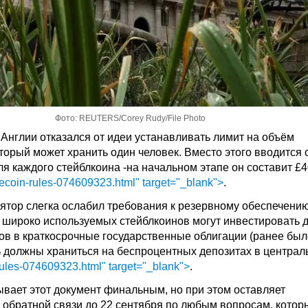
Фото: REUTERS/Corey Rudy/File Photo
 Англии отказался от идеи устанавливать лимит на объём
оторый может хранить один человек. Вместо этого вводится
ля каждого стейблкоина -на начальном этапе он составит £
lecoin-rules-074609323.html" target="_blank">
.
лятор слегка ослабил требования к резервному обеспечению
 широко используемых стейблкоинов могут инвестировать 
ов в краткосрочные государственные облигации (ранее был
должны храниться на беспроцентных депозитах в централ
rules-074609323.html" target="_blank">
.
ывает этот документ финальным, но при этом оставляет
 обратной связи до 22 сентября по любым вопросам, котор