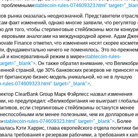
т проблемными
stablecoin-rules-074609323.html" target="_bla
ков рынка оказалась неоднозначной. Представители отрасл
ам факт изменений, однако многие заявили, что регулятор 
но для того, чтобы стерлинговые стейблкоины могли конкур
 евровыми аналогами на международной арене. Адам Джек
ovate Finance отметил, что изменения носят скорее космет
ути, фундаментально ничего не поменялось. Это по-прежне
ый и консервативный режим в мире»
stablecoin-rules-
target="_blank">
. Он также обратил внимание, что Великобр
енной страной, где 30% банковских резервов не приносят н
ет британскую бизнес-модель уникальной, но не в лучшую
n-rules-074609323.html" target="_blank">
.
ектор ClearBank Group Марк Фэйрлесс назвал изменения
, но предупредил: «Великобритания не выиграет глобаль
активов, если стерлинговые стейблкоины останутся менее
неспособными или менее полезными, чем их долларовые и
и»
stablecoin-rules-074609323.html" target="_blank">
. Более
залась Кэти Харрис, глава европейского отдела политики б
звала требования к резервам рабочими, а требования к кап