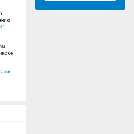
а
рению
l"
ком
час он
тания