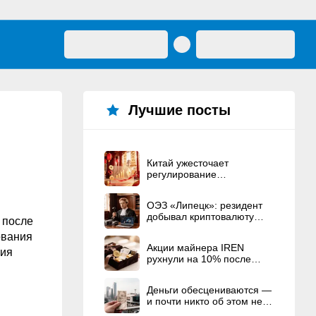
Лучшие посты
Китай ужесточает
регулирование
криптовалют
ОЭЗ «Липецк»: резидент
добывал криптовалюту
 после
вместо строительства ЦОД
ования
Акции майнера IREN
ния
рухнули на 10% после
рекордного
вознаграждения
Деньги обесцениваются —
основателям
и почти никто об этом не
говорит