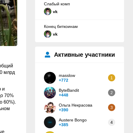
Слабый комп
vk
Конец биткоинам
vk
Активные участники
 общий
40 млрд
masslow
1
+772
 и
ByteBandit
2
+448
до 70%
о 60%).
Ольга Некрасова
3
ьном
+390
Austere Bongo
4
+385
ые