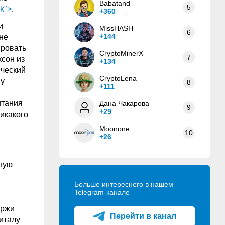
Babatand
5
nk">
.
+360
и
MissHASH
6
+144
не
ировать
CryptoMinerX
7
сон из
+134
ический
CryptoLena
му
8
+111
итания
Дана Чакарова
9
+29
икакого
Moonone
10
+26
ную
Больше интереснего в нашем
Telegram-канале
иржи
Перейти в канал
италу