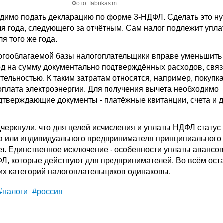
Фото: fabrikasim
одимо подать декларацию по форме 3-НДФЛ. Сделать это н
ля года, следующего за отчётным. Сам налог подлежит упла
я того же года.
огооблагаемой базы налогоплательщики вправе уменьшить
д на сумму документально подтверждённых расходов, связ
тельностью. К таким затратам относятся, например, покупк
оплата электроэнергии. Для получения вычета необходимо
дтверждающие документы - платёжные квитанции, счета и д
черкнули, что для целей исчисления и уплаты НДФЛ статус
а или индивидуального предпринимателя принципиального
ет. Единственное исключение - особенности уплаты авансо
Л, которые действуют для предпринимателей. Во всём ост
их категорий налогоплательщиков одинаковы.
#налоги
#россия