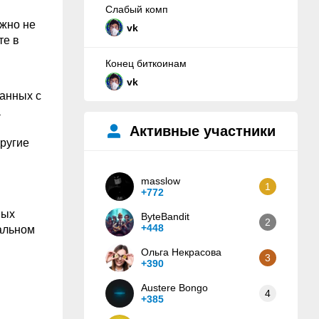
Слабый комп
ужно не
vk
те в
Конец биткоинам
vk
анных с
а
Активные участники
ругие
masslow
1
+772
вых
ByteBandit
2
+448
альном
Ольга Некрасова
3
+390
Austere Bongo
4
+385