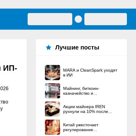
Лучшие посты
 ИП-
MARA и CleanSpark уходят
в ИИ
2026
Майнинг, биткоин-
казначейство и
политические связи — это
ство
American Bitcoin Corp.
Акции майнера IREN
му
рухнули на 10% после
.
рекордного
вознаграждения
Китай ужесточает
основателям
регулирование
криптовалют