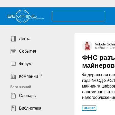
Лента
Volody Schi
Майнинг
Эк
События
ФНС разъ
Форум
майнеров
Федеральная нал
Компании
года № СД-29-3/
майнинга цифров
База знаний
напоминает, что
Словарь
налогообложения
Библиотека
ОБЗОР