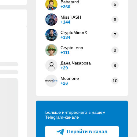
Babatand
5
+360
MissHASH
6
+144
CryptoMinerX
7
+134
CryptoLena
8
+111
Дана Чакарова
9
+29
Moonone
10
+26
Больше интереснего в нашем
Telegram-канале
Перейти в канал