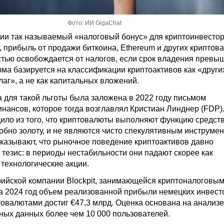
Фото: ИИ GigaChat
сии так называемый «налоговый бонус» для криптоинвестор
, прибыль от продажи биткоина, Ethereum и других криптов
тью освобождается от налогов, если срок владения превы
рма базируется на классификации криптоактивов как «други
аг», а не как капитальных вложений.
 для такой льготы была заложена в 2022 году письмом
нансов, которое тогда возглавлял Кристиан Линднер (FDP)
ило из того, что криптовалюты выполняют функцию средст
обно золоту, и не являются чисто спекулятивным инструмен
указывают, что рыночное поведение криптоактивов давно
 тезис: в периоды нестабильности они падают скорее как
технологические акции.
ийской компании Blockpit, занимающейся криптоналоговы
за 2024 год объем реализованной прибыли немецких инвест
товалютами достиг €47,3 млрд. Оценка основана на анализе
ых данных более чем 10 000 пользователей.