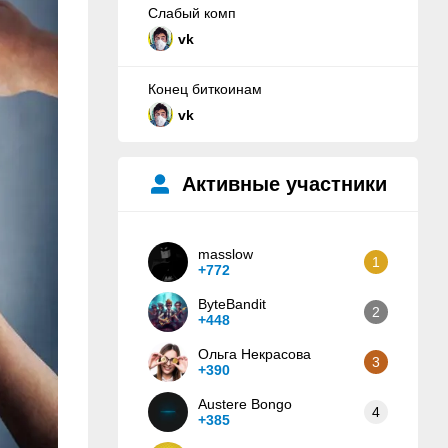
Слабый комп
vk
Конец биткоинам
vk
Активные участники
masslow
1
+772
ByteBandit
2
+448
Ольга Некрасова
3
+390
Austere Bongo
4
+385