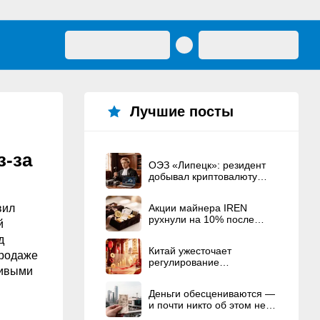
Лучшие посты
з-за
ОЭЗ «Липецк»: резидент
добывал криптовалюту
вместо строительства ЦОД
вил
Акции майнера IREN
рухнули на 10% после
й
рекордного
д
вознаграждения
Китай ужесточает
основателям
продаже
регулирование
ливыми
криптовалют
Деньги обесцениваются —
и почти никто об этом не
говорит