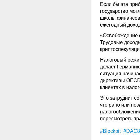
Если бы эта при
государство мог
школы финансов 
ежегодный доход
«Освобождение о
Трудовые доходы
криптоспекуляции
Налоговый режим
делает Германию
ситуация начинае
директивы OECD
клиентах в нало
Это затруднит со
что рано или поз
налогообложения
пересмотреть пр
#Blockpit
#DAC8