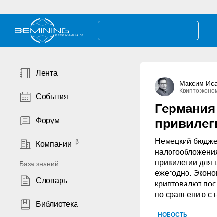
Лента
Максим Ис
Криптоэконо
События
Германия 
Форум
привилег
Немецкий бюджет
Компании
налогообложения
привилегии для 
База знаний
ежегодно. Эконо
Словарь
криптовалют пос
по сравнению с 
Библиотека
НОВОСТЬ