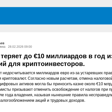
аев
мика
28.02.2026 09:00
теряет до €10 миллиардов в год и
ий для криптоинвесторов.
 недосчитывается миллиардов евро из-за устаревших пра
 криптовалют. Согласно новым расчетам, отмена налогово
цифровых активов могла бы приносить казне около €10 млр
мисты призывают отменить освобождение от налогов при 
ле года владения, называя нынешние правила несправед
налогообложением акций и трудовых доходов.