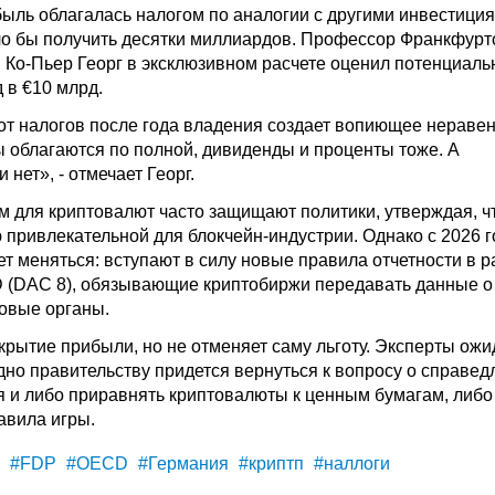
быль облагалась налогом по аналогии с другими инвестиция
ло бы получить десятки миллиардов. Профессор Франкфурт
Ко-Пьер Георг в эксклюзивном расчете оценил потенциал
 в €10 млрд.
т налогов после года владения создает вопиющее неравен
 облагаются по полной,
дивиденды
и проценты тоже. А
 нет», - отмечает Георг.
 для криптовалют часто защищают политики, утверждая, ч
 привлекательной для
блокчейн
-индустрии. Однако с 2026 
т меняться: вступают в силу новые правила отчетности в р
 (DAC 8), обязывающие криптобиржи передавать данные о
говые органы.
крытие прибыли, но не отменяет саму льготу. Эксперты ожи
дно правительству придется вернуться к вопросу о справед
 и либо приравнять криптовалюты к ценным бумагам, либо
авила игры.
#FDP
#OECD
#Германия
#криптп
#наллоги