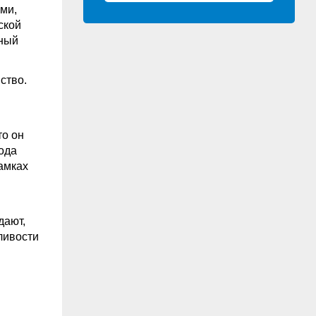
ми,
ской
ьный
ство.
то он
года
амках
дают,
ливости