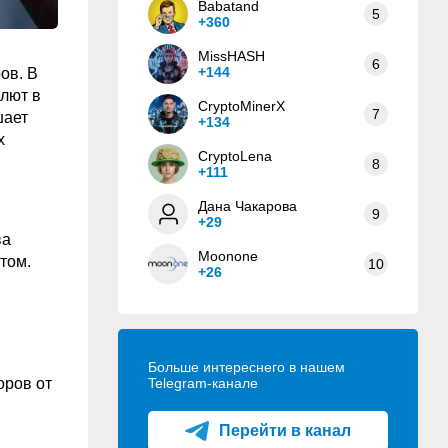
Babatand
5
+360
MissHASH
6
+144
ов. В
алют в
CryptoMinerX
7
шает
+134
х
CryptoLena
8
+111
Дана Чакарова
9
.
+29
ва
Moonone
том.
10
+26
м
Больше интереснего в нашем
оров от
Telegram-канале
Перейти в канал