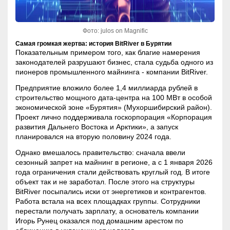
Фото: julos on Magnifiс
Самая громкая жертва: история BitRiver в Бурятии
Показательным примером того, как благие намерения
законодателей разрушают бизнес, стала судьба одного из
пионеров промышленного майнинга - компании BitRiver.
Предприятие вложило более 1,4 миллиарда рублей в
строительство мощного дата-центра на 100 МВт в особой
экономической зоне «Бурятия» (Мухоршибирский район).
Проект лично поддерживала госкорпорация «Корпорация
развития Дальнего Востока и Арктики», а запуск
планировался на вторую половину 2024 года.
Однако вмешалось правительство: сначала ввели
сезонный запрет на
майнинг
в регионе, а с 1 января 2026
года ограничения стали действовать круглый год. В итоге
объект так и не заработал. После этого на структуры
BitRiver посыпались иски от энергетиков и контрагентов.
Работа встала на всех площадках группы. Сотрудники
перестали получать зарплату, а основатель компании
Игорь Рунец оказался под домашним арестом по