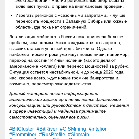
электроэнергии - многие региональные энергосбыты
включают пункты о праве на внеплановые проверки.
Избегать регионов с «сезонными запретами» - лучше
переносить мощности в Западную Сибирь или южные
области, где пока нет ограничений.
Легализация майнинга в России пока принесла больше
проблем, чем пользы. Бизнес задыхается от запретов,
высоких ставок и упавшей цены биткоина. Однако
наиболее гибкие игроки уже ищут новые ниши, например,
переход на хостинг ИИ-вычислений (как это делают
американские коллеги) или перенос мощностей за рубеж.
Ситуация остаётся нестабильной, и до конца 2026 года
нас, скорее всего, ждут новые громкие банкротства и,
возможно, пересмотр законодательства.
Данный материал носит информационно-
аналитический характер и не является финансовой
консультацией или руководством к действию. Решения
в сфере инвестиций и майнинга принимайте
самостоятельно, оценивая все риски.
#BitCluster
#BitRiver
#GISMining
#intelion
#Promminer
#RusProfile
#Sibmain