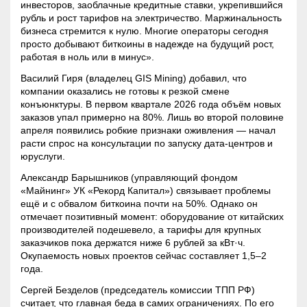
инвесторов, заоблачные кредитные ставки, укрепившийся
рубль и рост тарифов на электричество. Маржинальность
бизнеса стремится к нулю. Многие операторы сегодня
просто добывают биткоины в надежде на будущий рост,
работая в ноль или в минус».
Василий Гиря (владелец GIS
Mining
) добавил, что
компании оказались не готовы к резкой смене
конъюнктуры. В первом квартале 2026 года объём новых
заказов упал примерно на 80%. Лишь во второй половине
апреля появились робкие признаки оживления — начал
расти спрос на консультации по запуску дата-центров и
юруслуги.
Александр Барышников (управляющий фондом
«
Майнинг
» УК «Рекорд Капитал») связывает проблемы
ещё и с обвалом биткоина почти на 50%. Однако он
отмечает позитивный момент: оборудование от китайских
производителей подешевело, а тарифы для крупных
заказчиков пока держатся ниже 6 рублей за кВт·ч.
Окупаемость новых проектов сейчас составляет 1,5–2
года.
Сергей Безделов (председатель комиссии ТПП РФ)
считает, что главная беда в самих ограничениях. По его