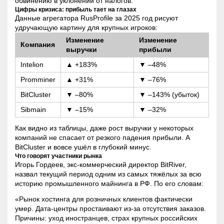
обвинению в уклонении от налогов.
Цифры кризиса: прибыль тает на глазах
Данные агрегатора RusProfile за 2025 год рисуют
удручающую картину для крупных игроков:
Изменение
Изменение
Компания
выручки
прибыли
Intelion
▲ +183%
▼ –48%
Promminer
▲ +31%
▼ –76%
BitCluster
▼ –80%
▼ –143% (убыток)
Sibmain
▼ –15%
▼ –32%
Как видно из таблицы, даже рост выручки у некоторых
компаний не спасает от резкого падения прибыли. А
BitCluster и вовсе ушёл в глубокий минус.
Что говорят участники рынка
Игорь Гордеев, экс-коммерческий директор BitRiver,
назвал текущий период одним из самых тяжёлых за всю
историю промышленного майнинга в РФ. По его словам:
«Рынок хостинга для розничных клиентов фактически
умер. Дата-центры простаивают из-за отсутствия заказов.
Причины: уход иностранцев, страх крупных российских