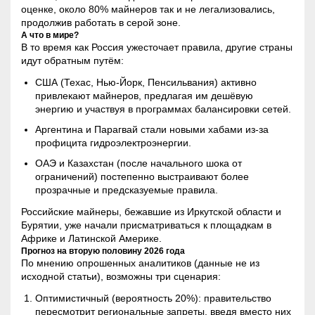
оценке, около 80% майнеров так и не легализовались,
продолжив работать в серой зоне.
А что в мире?
В то время как Россия ужесточает правила, другие страны
идут обратным путём:
США (Техас, Нью-Йорк, Пенсильвания) активно
привлекают майнеров, предлагая им дешёвую
энергию и участвуя в программах балансировки сетей.
Аргентина и Парагвай стали новыми хабами из-за
профицита гидроэлектроэнергии.
ОАЭ и Казахстан (после начального шока от
ограничений) постепенно выстраивают более
прозрачные и предсказуемые правила.
Российские майнеры, бежавшие из Иркутской области и
Бурятии, уже начали присматриваться к площадкам в
Африке и Латинской Америке.
Прогноз на вторую половину 2026 года
По мнению опрошенных аналитиков (данные не из
исходной статьи), возможны три сценария:
Оптимистичный (вероятность 20%): правительство
пересмотрит региональные запреты, введя вместо них