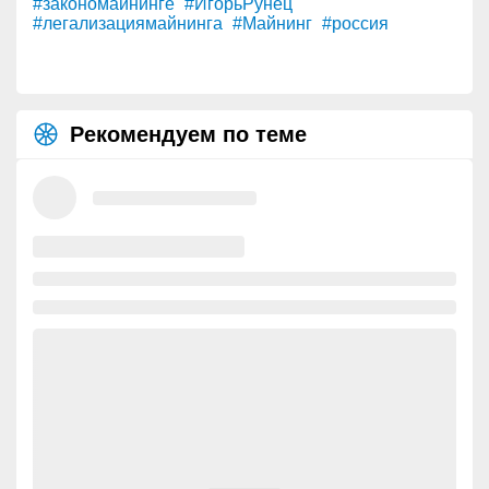
#закономайнинге
#ИгорьРунец
#легализациямайнинга
#Майнинг
#россия
Рекомендуем по теме