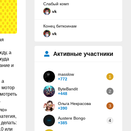
Слабый комп
vk
Конец биткоинам
vk
ая
ду, а
Активные участники
куда
ание и
masslow
1
+772
 а
й мотор
ByteBandit
2
+448
смотреть
.
Ольга Некрасова
3
+390
ую»
ратегия,
Austere Bongo
4
делать:
+385
10 или