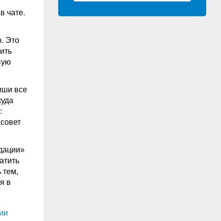
в чате.
. Это
ить
вую
иши все
куда
:
 совет
ндации»
латить
 тем,
я в
ии