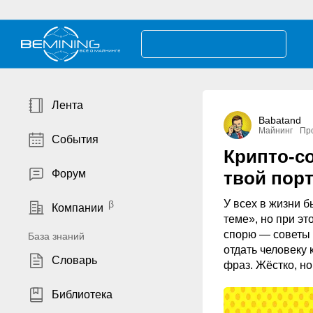
Лента
Babatand
Майнинг
Пр
События
Крипто-со
Форум
твой пор
У всех в жизни б
Компании
теме», но при эт
спорю — советы 
База знаний
отдать человеку 
Словарь
фраз. Жёстко, но
Библиотека