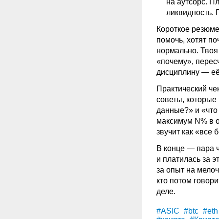
на аутсорс. Пл
ликвидность. 
Короткое резюме 
помочь, хотят п
нормально. Твоя
«почему», перес
дисциплину — её
Практический чек
советы, которые 
данные?» и «что 
максимум N% в од
звучит как «все 
В конце — пара 
и платилась за э
за опыт на мелоч
кто потом говори
деле.
#ASIC
#btc
#eth