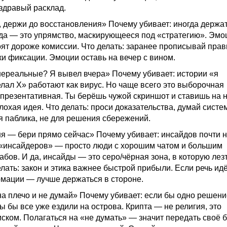
здравый расклад.
 держи до восстановления» Почему убивает: иногда держа
да — это упрямство, маскирующееся под «стратегию». Эмо
ят дороже комиссии. Что делать: заранее прописывай пра
чки фиксации. Эмоции оставь на вечер с вином.
ереальные? Я вывел вчера» Почему убивает: истории «я
лал X» работают как вирус. Но чаще всего это выборочная
епрезентативная. Ты берёшь чужой скриншот и ставишь на 
лохая идея. Что делать: проси доказательства, думай систе
 паблика, не для решения сбережений.
я — бери прямо сейчас» Почему убивает: инсайдов почти н
«инсайдеров» — просто люди с хорошим чатом и большим
абов. И да, инсайды — это серо/чёрная зона, в которую лез
елать: закон и этика важнее быстрой прибыли. Если речь идё
мации — лучше держаться в стороне.
а плечо и не думай» Почему убивает: если бы одно решени
ы бы все уже ездили на острова. Крипта — не религия, это
ском. Полагаться на «не думать» — значит передать своё 