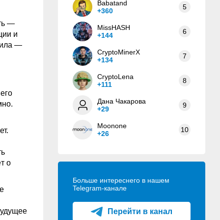
Babatand
5
+360
ть —
MissHASH
6
ции и
+144
вила —
CryptoMinerX
7
+134
CryptoLena
8
+111
него
Дана Чакарова
мно.
9
+29
Moonone
10
ет.
+26
ть
т о
Больше интереснего в нашем
Telegram-канале
е
будущее
Перейти в канал