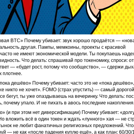
овая BTC» Почему убивает: звук хорошо продаётся — «нов
льность другая. Пампы, мемкоины, проекты с красивой
часто не имеют экономической модели. Ты покупаешь надеж
идность. Что делать: спрашивай про токеномику, спроси: от
твет — «будет рост, потому что сообщество», — сдержи дых
 плотнее.
 пока дешёво» Почему убивает: часто это не «пока дешёво»,
же никто не хочет».
FOMO
(страх упустить) — самый дорого
все бегут, ты уже опаздываешь на вечеринку. Что делать: по
ь, почему упало. И не пихать в авось последние накопления
ю» (и при этом нет диверсификации) Почему убивает: «долг
 Но вложить всё в один токен и ждать «лунного» хая — не ст
Рынок не любит фанатичных религиозных предложений. Что 
й — не как «после падения куплю ещё», а как план: 60/30/