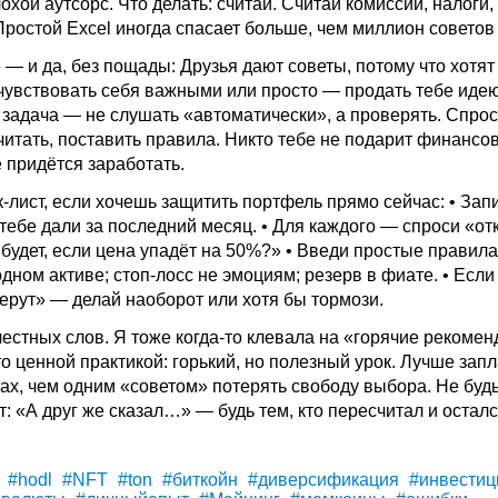
охой аутсорс. Что делать: считай. Считай комиссии, налоги,
Простой Excel иногда спасает больше, чем миллион советов 
— и да, без пощады: Друзья дают советы, потому что хотят
очувствовать себя важными или просто — продать тебе идею
 задача — не слушать «автоматически», а проверять. Спрос
читать, поставить правила. Никто тебе не подарит финансо
 придётся заработать.
-лист, если хочешь защитить портфель прямо сейчас: • Зап
тебе дали за последний месяц. • Для каждого — спроси «от
будет, если цена упадёт на 50%?» • Введи простые правила
ном активе; стоп-лосс не эмоциям; резерв в фиате. • Если
берут» — делай наоборот или хотя бы тормози.
честных слов. Я тоже когда-то клевала на «горячие рекоме
то ценной практикой: горький, но полезный урок. Лучше зап
ах, чем одним «советом» потерять свободу выбора. Не будь
т: «А друг же сказал…» — будь тем, кто пересчитал и осталс
#hodl
#NFT
#ton
#биткойн
#диверсификация
#инвестиц