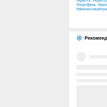
#крипта
#Крипт
#портфель
#рис
#финансоваягра
Рекоменд