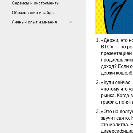
Сервисы и инструменты
Образование и гайды
Личный опыт и мнения
«Держи, это н
BTC» — но реа
презентацией 
продаёшь ликв
доход? Если о
держи кошелёк
«Купи сейчас,
«потому что у
рынка. Когда 
график, понят
«Это на долгу
звучит свято.
это молитва. 
диверсифициру