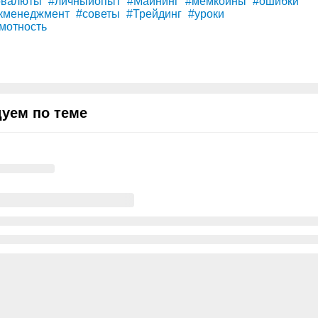
овалюты
#личныйопыт
#Майнинг
#мемкоины
#ошибки
кменеджмент
#советы
#Трейдинг
#уроки
мотность
уем по теме