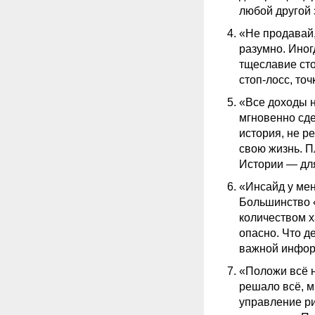
любой другой 
«Не продавай,
разумно. Иног
тщеславие сто
стоп-лосс, то
«Все доходы н
мгновенно сде
история, не р
свою жизнь. П
Истории — для
«Инсайд у мен
Большинство 
количеством х
опасно. Что д
важной инфор
«Положи всё н
решало всё, м
управление ри