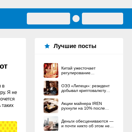
Лучшие посты
ют
Китай ужесточает
регулирование
криптовалют
я в
ОЭЗ «Липецк»: резидент
добывал криптовалюту
ру. Я не
вместо строительства ЦОД
хочется
Акции майнера IREN
 таких
рухнули на 10% после
рекордного
вознаграждения
Деньги обесцениваются —
основателям
и почти никто об этом не
говорит