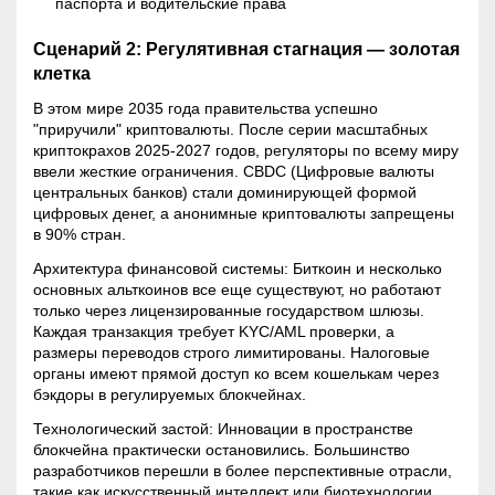
паспорта и водительские права
Сценарий 2: Регулятивная стагнация — золотая
клетка
В этом мире 2035 года правительства успешно
"приручили" криптовалюты. После серии масштабных
криптокрахов 2025-2027 годов, регуляторы по всему миру
ввели жесткие ограничения. CBDC (Цифровые валюты
центральных банков) стали доминирующей формой
цифровых денег, а анонимные криптовалюты запрещены
в 90% стран.
Архитектура финансовой системы: Биткоин и несколько
основных альткоинов все еще существуют, но работают
только через лицензированные государством шлюзы.
Каждая транзакция требует
KYC
/AML проверки, а
размеры переводов строго лимитированы. Налоговые
органы имеют прямой доступ ко всем кошелькам через
бэкдоры в регулируемых блокчейнах.
Технологический застой: Инновации в пространстве
блокчейна практически остановились. Большинство
разработчиков перешли в более перспективные отрасли,
такие как искусственный интеллект или биотехнологии.