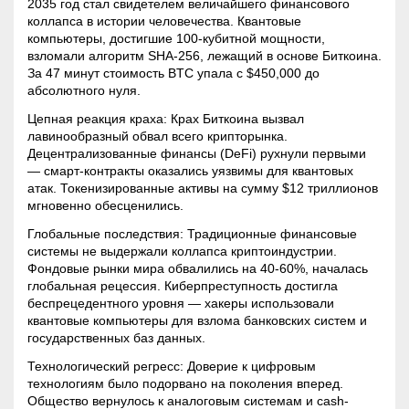
2035 год стал свидетелем величайшего финансового
коллапса в истории человечества. Квантовые
компьютеры, достигшие 100-кубитной мощности,
взломали алгоритм SHA-256, лежащий в основе Биткоина.
За 47 минут стоимость BTC упала с $450,000 до
абсолютного нуля.
Цепная реакция краха: Крах Биткоина вызвал
лавинообразный обвал всего крипторынка.
Децентрализованные финансы (DeFi) рухнули первыми
— смарт-контракты оказались уязвимы для квантовых
атак. Токенизированные активы на сумму $12 триллионов
мгновенно обесценились.
Глобальные последствия: Традиционные финансовые
системы не выдержали коллапса криптоиндустрии.
Фондовые рынки мира обвалились на 40-60%, началась
глобальная рецессия. Киберпреступность достигла
беспрецедентного уровня — хакеры использовали
квантовые компьютеры для взлома банковских систем и
государственных баз данных.
Технологический регресс: Доверие к цифровым
технологиям было подорвано на поколения вперед.
Общество вернулось к аналоговым системам и cash-