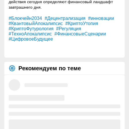
действия сегодня определяют финансовый ландшафт
завтрашнего дня.
#Блокчейн2034
#Децентрализация
#инновации
#КвантовыйАпокалипсис
#КриптоУтопия
#КриптоФутурология
#Регуляция
#ТехноАпокалипсис
#ФинансовыеСценарии
#ЦифровоеБудущее
Рекомендуем по теме