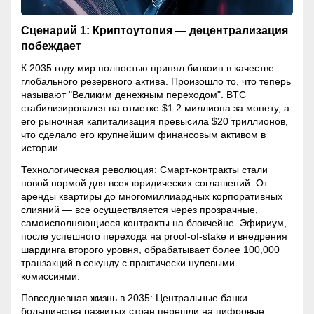
Сценарий 1: Криптоутопия — децентрализация
побеждает
К 2035 году мир полностью принял биткоин в качестве
глобального резервного актива. Произошло то, что теперь
называют "Великим денежным переходом". BTC
стабилизировался на отметке $1.2 миллиона за монету, а
его рыночная
капитализация
превысила $20 триллионов,
что сделало его крупнейшим финансовым активом в
истории.
Технологическая революция: Смарт-контракты стали
новой нормой для всех юридических соглашений. От
аренды квартиры до многомиллиардных корпоративных
слияний — все осуществляется через прозрачные,
самоисполняющиеся контракты на блокчейне. Эфириум,
после успешного перехода на proof-of-stake и внедрения
шардинга второго уровня, обрабатывает более 100,000
транзакций в секунду с практически нулевыми
комиссиями.
Повседневная жизнь в 2035: Центральные банки
большинства развитых стран перешли на цифровые