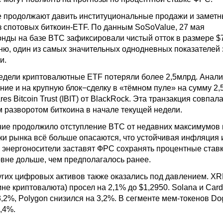
е продолжают давить институциональные продажи и замет
з спотовых биткоин-
ETF
. По данным SoSoValue, 27 мая
нды на базе BTC зафиксировали чистый отток в размере $
мню, один из самых значительных однодневных показателей 
и.
недели криптовалютные
ETF
потеряли более 2,5млрд. Анали
ие и на крупную блок−сделку в «тёмном пуле» на сумму 2,
es Bitcoin Trust (IBIT) от BlackRock. Эта транзакция совпал
м разворотом биткоина в начале текущей недели.
ие продолжило отступление BTC от недавних максимумов
ики рынка всё больше опасаются, что устойчивая инфляция 
 энергоносители заставят ФРС сохранять процентные ставк
не дольше, чем предполагалось ранее.
гих цифровых активов также оказались под давлением. X
чине
криптовалюта
) просел на 2,1% до $1,2950. Solana и Car
,2%, Polygon снизился на 3,2%. В сегменте мем-токенов Do
,4%.