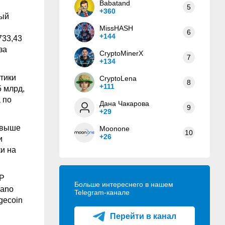
Babatand
5
+360
ный
MissHASH
6
+144
733,43
за
CryptoMinerX
7
+134
тики
CryptoLena
8
+111
5 млрд,
а по
Дана Чакарова
9
+29
 выше
Moonone
10
+26
и
и на
RP
Больше интереснего в нашем
dano
Telegram-канале
gecoin
Перейти в канал