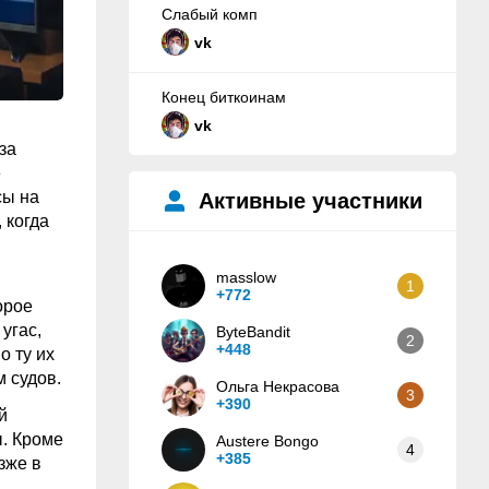
Слабый комп
vk
Конец биткоинам
vk
за
е
сы на
Активные участники
 когда
masslow
1
+772
орое
угас,
ByteBandit
2
+448
о ту их
 судов.
Ольга Некрасова
3
+390
й
ы. Кроме
Austere Bongo
4
+385
зже в