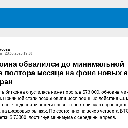
асова
ы
28.05.2026 19:18
коина обвалился до минимальной
а полтора месяца на фоне новых а
ран
ть биткойна опустилась ниже порога в $73 000, обновив ми
я. Причиной стали возобновившиеся военные действия СШ
оторые подорвали аппетит инвесторов к риску и спровоцир
 на цифровых рынках. По состоянию на вечер четверга BT
етки $ 73300, достигнув минимума с середины апреля.