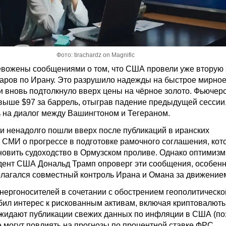
Фото: tirachardz on Magnifiс
вожены сообщениями о том, что США провели уже вторую 
аров по Ирану. Это разрушило надежды на быстрое мирно
и вновь подтолкнуло вверх цены на чёрное золото. Фьючер
 выше $97 за баррель, отыграв падение предыдущей сессии,
 на диалог между Вашингтоном и Тегераном.
ки ненадолго пошли вверх после публикаций в иранских
 СМИ о прогрессе в подготовке рамочного соглашения, кот
новить судоходство в Ормузском проливе. Однако оптимизм 
идент США Дональд Трамп опроверг эти сообщения, особенн
полагался совместный контроль Ирана и Омана за движением
энергоносителей в сочетании с обострением геополитическо
бил интерес к рискованным активам, включая криптовалют
ожидают публикации свежих данных по инфляции в США (по
е могут повлиять на прогнозы по процентной ставке ФРС.