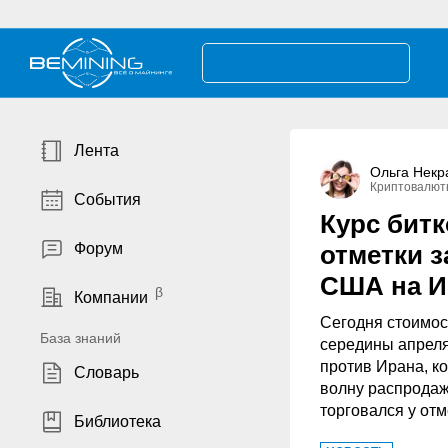
Лента
Ольга Некр
Криптовалют
События
Курс бит
Форум
отметки з
США на И
Компании
Сегодня стоимос
База знаний
середины апрел
против Ирана, к
Словарь
волну распродаж
торговался у отм
Библиотека