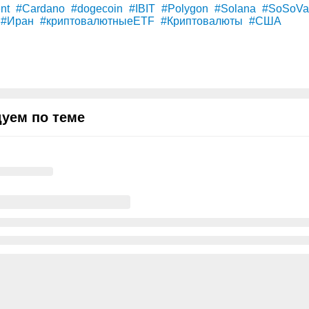
nt
#Cardano
#dogecoin
#IBIT
#Polygon
#Solana
#SoSoVa
#Иран
#криптовалютныеETF
#Криптовалюты
#США
уем по теме