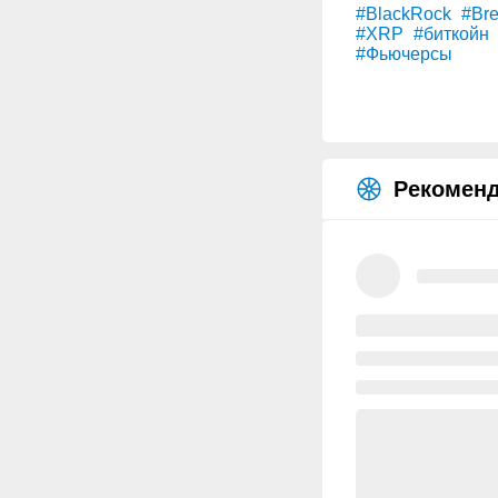
#BlackRock
#Bre
#XRP
#биткойн
#Фьючерсы
Рекоменд