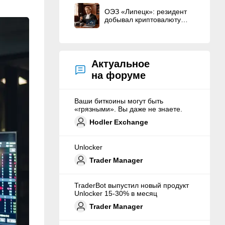
American Bitcoin Corp.
ОЭЗ «Липецк»: резидент
добывал криптовалюту
вместо строительства ЦОД
Актуальное
на форуме
Ваши биткоины могут быть
«грязными». Вы даже не знаете.
Hodler Exchange
Unlocker
Trader Manager
TraderBot выпустил новый продукт
Unlocker 15-30% в месяц
Trader Manager