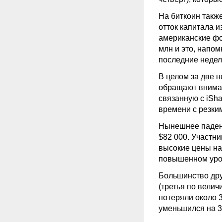
На биткоин такж
отток капитала и
американские фо
млн и это, напо
последние недел
В целом за две 
обращают вниман
связанную с iShar
времени с резки
Нынешнее паден
$82 000. Участн
высокие цены на
повышенном уров
Большинство дру
(третья по вели
потеряли около 3
уменьшился на 3