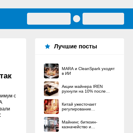
Лучшие посты
MARA и CleanSpark уходят
в ИИ
так
Акции майнера IREN
рухнули на 10% после
нимум с
рекордного
вознаграждения
А
Китай ужесточает
основателям
овали
регулирование
криптовалют
C
Майнинг, биткоин-
казначейство и
политические связи — это