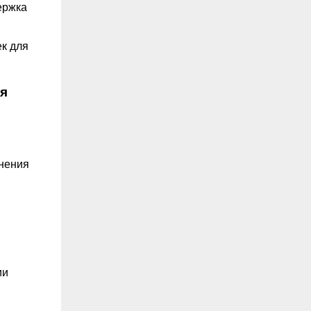
ержка
к для
ая
анения
ии