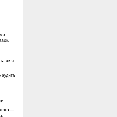
имо
авок.
ставляя
о аудита
сти
.
этого —
а.