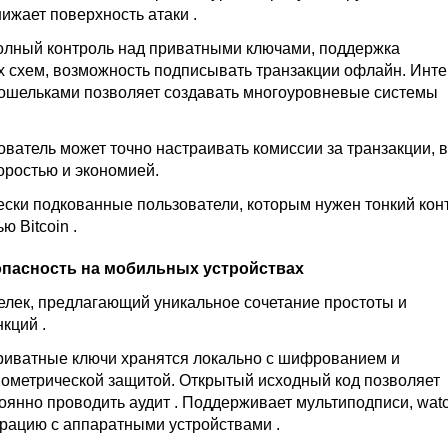
снижает поверхность атаки
.
олный контроль над приватными ключами, поддержка
 схем, возможность подписывать транзакции офлайн. Инте
ошельками позволяет создавать многоуровневые системы
ователь может точно настраивать комиссии за транзакции,
оростью и экономией.
чески подкованные пользователи, которым нужен тонкий кон
ью Bitcoin
.
езопасность на мобильных устройствах
елек, предлагающий уникальное сочетание простоты и
нкций
.
риватные ключи хранятся локально с шифрованием и
ометрической защитой. Открытый исходный код позволяет
оянно проводить аудит
. Поддерживает мультиподписи, watc
грацию с аппаратными устройствами
.