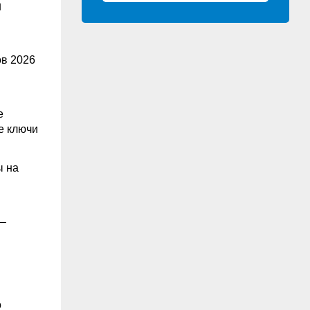
я
ов 2026
е
е ключи
ы на
 —
о