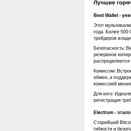
Лучшие горя
Best
Wallet
- ун
Этот мультивалю
года. Более 500
трейдеров владе
Безопасность: В
резервное копир
распределяются 
Комиссии: Встро
обмен, а поддер
комиссией менее
Для кого: Идеал
регистрация треб
Electrum - эта
Старейший Bitco
гибкости и безоп