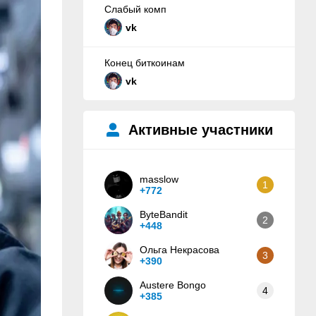
Слабый комп
vk
Конец биткоинам
vk
Активные участники
masslow
1
+772
ByteBandit
2
+448
Ольга Некрасова
3
+390
Austere Bongo
4
+385