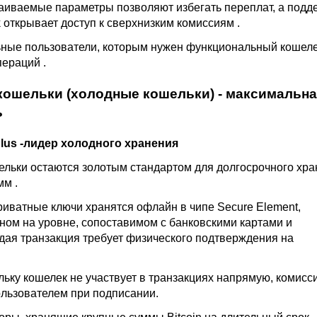
аиваемые параметры позволяют избегать переплат, а подд
k
открывает доступ к сверхнизким комиссиям
.
ьные пользователи, которым нужен функциональный кошеле
пераций
.
кошельки (холодные кошельки) - максимальн
ь
Plus -лидер холодного хранения
льки остаются золотым стандартом для долгосрочного хр
умм
.
риватные ключи хранятся офлайн в чипе Secure Element,
ом на уровне, сопоставимом с банковскими картами и
дая транзакция требует физического подтверждения на
льку кошелек не участвует в транзакциях напрямую, комисс
льзователем при подписании.