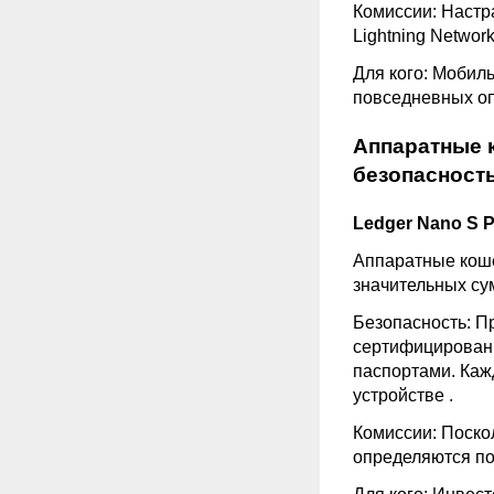
Комиссии: Настр
Lightning Networ
Для кого: Мобил
повседневных о
Аппаратные 
безопасност
Ledger Nano S 
Аппаратные коше
значительных с
Безопасность: П
сертифицированн
паспортами. Каж
устройстве
.
Комиссии: Поско
определяются по