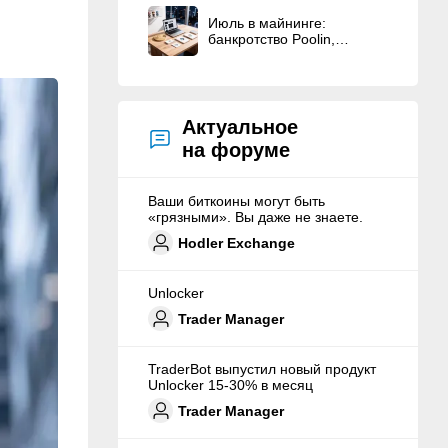
Июль в майнинге:
банкротство Poolin,
рекордное падение
доходности и
повсеместный уход в ИИ
Актуальное
на форуме
Ваши биткоины могут быть
«грязными». Вы даже не знаете.
Hodler Exchange
Unlocker
Trader Manager
TraderBot выпустил новый продукт
Unlocker 15-30% в месяц
Trader Manager