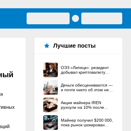
Лучшие посты
ОЭЗ «Липецк»: резидент
добывал криптовалюту
ьный
вместо строительства ЦОД
Деньги обесцениваются —
и почти никто об этом не
ая
говорит
Акции майнера IREN
ктивных
рухнули на 10% после
рекордного
вознаграждения
Майнер получил $200 000,
основателям
пока рынок шокирован
раций
взломом Coldcard