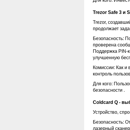
Для кого: Инвес
Trezor Safe 3 и
Trezor, создавши
продолжает зада
Безопасность: П
проверена сообще
Поддержка PIN-
улучшенную бес
Комиссии: Как и 
контроль пользо
Для кого: Польз
безопасности
.
Coldcard Q - в
Устройство, спр
Безопасность: От
лазерный сканер