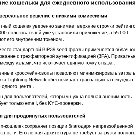
чие кошельки для ежедневного использовани
иверсальное решение с низкими комиссиями
тный кошелек уверенно занимает верхние строчки рейтинг
 000 пользователей уже установили приложение, а 55 000
ют его внутренним токеном
.
место стандартной BIP39 seed-фразы применяется облачно
ование с трехфакторной аутентификацией (3FA). Приватны
между узлами, что исключает единую точку отказа
.
енные кроссчейн-свопы позволяют минимизировать затрат
жка
Lightning Network
обеспечивает транзакции за секунды с
 одного цента
.
ен для пользователей, которым нужна полная анонимность
ует только email, без
KYC
-проверки
.
лон для продвинутых пользователей
in-кошелек сохраняет позиции благодаря непревзойденной
асности. Его легкая архитектура не требует загрузки полног