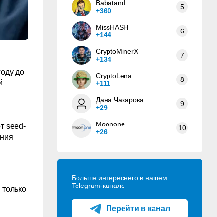
Babatand
5
+360
MissHASH
6
+144
CryptoMinerX
7
+134
году до
CryptoLena
8
й
+111
Дана Чакарова
9
+29
Moonone
т seed-
10
+26
ения
Больше интереснего в нашем
Telegram-канале
 только
Перейти в канал