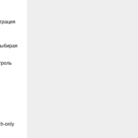
грация
 выбирая
троль
h-only