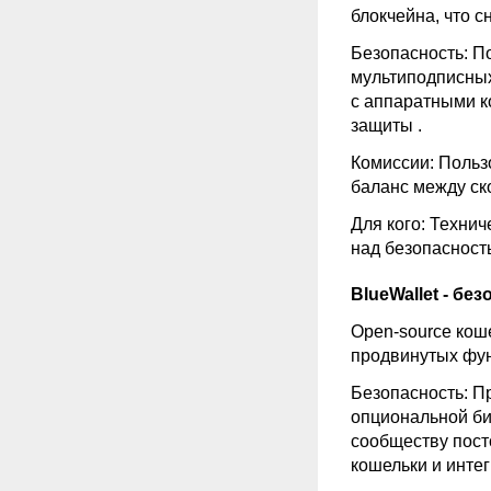
блокчейна, что 
Безопасность: П
мультиподписных
с аппаратными к
защиты
.
Комиссии: Польз
баланс между ск
Для кого: Техни
над безопасност
BlueWallet - б
Open-source кош
продвинутых фу
Безопасность: П
опциональной би
сообществу пост
кошельки и инте