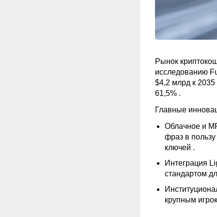
Рынок криптокош
исследованию Fut
$4,2 млрд к 2035
61,5%
.
Главные инновац
Облачное и MP
фраз в польз
ключей .
Интеграция
Li
стандартом дл
Институционал
крупным игрок