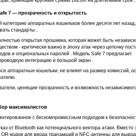
торы, хранящие крупные суммы Bitcoin на длительный срок
.
 Safe 7 — прозрачность и открытость
й категорию аппаратных кошельков более десяти лет назад,
вать стандарты
.
олностью открытая
прошивка
, которая может быть независ
ством - критически важно в эпоху атак через цепочку пост
кодов и опциональных паролей
. Модель Safe 7 предлагает
проводную интеграцию и большой экран
.
все аппаратные кошельки, не влияет на размер комиссий, о
вателю.
ователи, ценящие прозрачность и возможность независимог
ыбор максималистов
оектированное с бескомпромиссным подходом к безопасно
каз от Bluetooth как потенциального вектора атаки. Вместо 
 QR-кодов для ввода транзакций и NFC-антенны для вывод