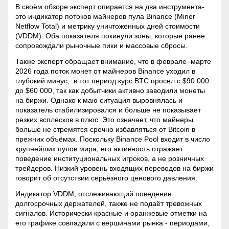
В своём обзоре эксперт опирается на два инструмента-
это индикатор потоков майнеров пула Binance (Miner
Netflow Total) и метрику уничтоженных дней стоимости
(VDDM). Оба показателя покинули зоны, которые ранее
сопровождали рыночные пики и массовые сбросы.
Также эксперт обращает внимание, что в феврале–марте
2026 года поток монет от майнеров Binance уходил в
глубокий минус, в тот период курс BTC просел с $90 000
до $60 000, так как добытчики активно заводили монеты
на биржи. Однако к маю ситуация выровнялась и
показатель стабилизировался и больше не показывает
резких всплесков в плюс. Это означает, что майнеры
больше не стремятся срочно избавляться от Bitcoin в
прежних объёмах. Поскольку Binance Pool входит в число
крупнейших пулов мира, его активность отражает
поведение институциональных игроков, а не розничных
трейдеров. Низкий уровень входящих переводов на биржи
говорит об отсутствии серьёзного ценового давления.
Индикатор VDDM, отслеживающий поведение
долгосрочных держателей, также не подаёт тревожных
сигналов. Исторически красные и оранжевые отметки на
его графике совпадали с вершинами рынка - периодами,