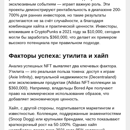
эксклюзивным событиям — играет важную роль. Эти
проекты демонстрируют рентабельность в диапазоне 200-
700% для ранних инвесторов, но такие результаты
достигаются не за счёт случайности, а благодаря
комбинации хайпа и практической ценности. Инвесторы,
вложившие в CryptoPunks в 2021 году за $10,000, сегодня
могли бы заработать $360,000, что делает их примером
высокого потенциала при правильном подходе.
Факторы успеха:
утилита
и хайп
Анализ успешных NFT выявляет два ключевых фактора.
Утилита
— это реальная польза токена: доступ к играм
(Axie Infinity), виртуальной недвижимости (Decentraland)
или эксклюзивным продуктам (Adidas NFT-коллекции за
$360,000). Например, владельцы Bored Ape получают
право на коммерческое использование образов, что
добавляет экономическую ценность.
Хайп, с другой стороны, подпитывается маркетингом и
известностью. Коллекции, поддержанные знаменитостями
(Snoop Dogg) или крупными брендами, часто показывают
краткосрочный рост на 50-100%. Однако хайп