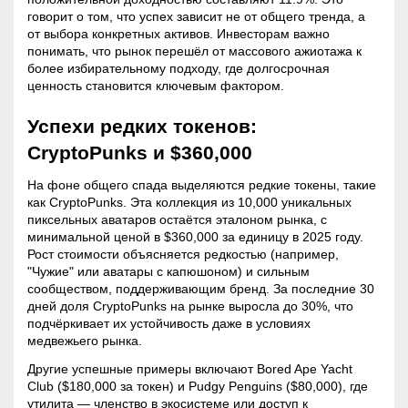
говорит о том, что успех зависит не от общего тренда, а
от выбора конкретных активов. Инвесторам важно
понимать, что рынок перешёл от массового ажиотажа к
более избирательному подходу, где долгосрочная
ценность становится ключевым фактором.
Успехи редких токенов:
CryptoPunks и $360,000
На фоне общего спада выделяются редкие токены, такие
как CryptoPunks. Эта коллекция из 10,000 уникальных
пиксельных аватаров остаётся эталоном рынка, с
минимальной ценой в $360,000 за единицу в 2025 году.
Рост стоимости объясняется редкостью (например,
"Чужие" или аватары с капюшоном) и сильным
сообществом, поддерживающим бренд. За последние 30
дней
доля
CryptoPunks на рынке выросла до 30%, что
подчёркивает их устойчивость даже в условиях
медвежьего рынка.
Другие успешные примеры включают Bored Ape Yacht
Club ($180,000 за токен) и Pudgy Penguins ($80,000), где
утилита
— членство в экосистеме или доступ к