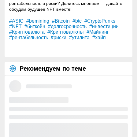
рентабельность и риски? Делитесь мнением — давайте
обсудим будущее NFT вместе!
#ASIC
#bemining
#Bitcoin
#btc
#CryptoPunks
#NFT
#биткойн
#долгосрочность
#инвестиции
#Криптовалюта
#Криптовалюты
#Майнинг
#рентабельность
#риски
#утилита
#хайп
Рекомендуем по теме