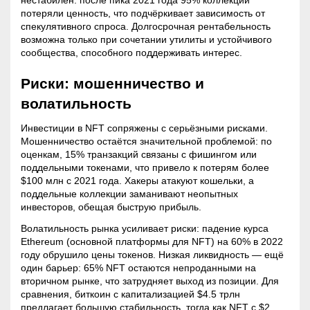
нестабилен: после пика 2021 года 95% коллекций
потеряли ценность, что подчёркивает зависимость от
спекулятивного спроса. Долгосрочная рентабельность
возможна только при сочетании утилиты и устойчивого
сообщества, способного поддерживать интерес.
Риски: мошенничество и
волатильность
Инвестиции в NFT сопряжены с серьёзными рисками.
Мошенничество остаётся значительной проблемой: по
оценкам, 15% транзакций связаны с фишингом или
поддельными токенами, что привело к потерям более
$100 млн с 2021 года. Хакеры атакуют кошельки, а
поддельные коллекции заманивают неопытных
инвесторов, обещая быструю прибыль.
Волатильность
рынка усиливает риски: падение курса
Ethereum (основной платформы для NFT) на 60% в 2022
году обрушило цены токенов. Низкая ликвидность — ещё
один барьер: 65% NFT остаются непроданными на
вторичном рынке, что затрудняет выход из позиции. Для
сравнения, биткоин с капитализацией $4.5 трлн
предлагает большую стабильность, тогда как NFT с $2