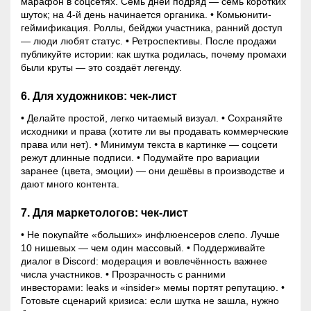
марафон в соцсетях. Семь дней подряд — семь коротких
шуток; на 4-й день начинается органика. • Комьюнити-
геймификация. Роллы, бейджи участника, ранний доступ
— люди любят статус. • Ретроспективы. После продажи
публикуйте истории: как шутка родилась, почему промахи
были круты — это создаёт легенду.
6. Для художников: чек-лист
• Делайте простой, легко читаемый визуал. • Сохраняйте
исходники и права (хотите ли вы продавать коммерческие
права или нет). • Минимум текста в картинке — соцсети
режут длинные подписи. • Подумайте про вариации
заранее (цвета, эмоции) — они дешёвы в производстве и
дают много контента.
7. Для маркетологов: чек-лист
• Не покупайте «больших» инфлюенсеров слепо. Лучше
10 нишевых — чем один массовый. • Поддерживайте
диалог в Discord: модерация и вовлечённость важнее
числа участников. • Прозрачность с ранними
инвесторами: leaks и «insider» мемы портят репутацию. •
Готовьте сценарий кризиса: если шутка не зашла, нужно