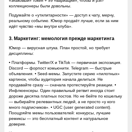
«знаковый» токен + 99 «вариаций», чтобы и рэп-
коллекционеры были довольны.
Подумайте о «утилитарности» — доступ к чату, мерчу,
реальному событию. Юмор продаёт лучше, если за ним
идёт чувство «мы внутри клуба».
3. Маркетинг: мемология прежде маркетинга
Юмор — вирусная штука. План простой, но требует
дисциплины:
• Платформы. Twitter/X и TikTok — первичная экспозиция.
Discord — форпост комьюнити. Telegram — быстрые
объявления. • Seed-мемы. Запустите серию «пилотных»
картинок, чтобы аудитория начала делиться. Не
продавайте сразу — сначала протестируйте реакции. •
Инфлюенсеры. Один правильный ретвит иногда стоит
дороже десятка платных постов. Но не бейте по кошельку
— выбирайте релевантных людей, а не просто «у кого
много подписчиков». • UGC (user generated content).
Поощряйте мемы пользователей: конкурсы, лучшие
ремиксы — это бесплатный контент и натуральное
доверие.