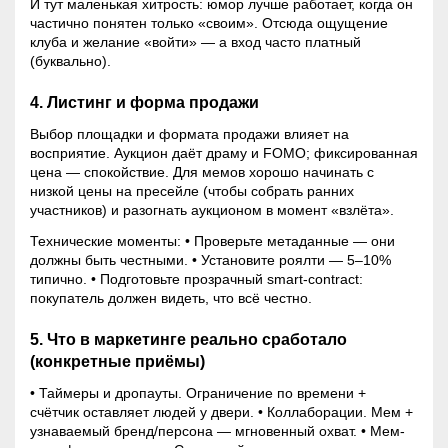
И тут маленькая хитрость: юмор лучше работает, когда он
частично понятен только «своим». Отсюда ощущение
клуба и желание «войти» — а вход часто платный
(буквально).
4. Листинг и форма продажи
Выбор площадки и формата продажи влияет на
восприятие. Аукцион даёт драму и
FOMO
; фиксированная
цена — спокойствие. Для мемов хорошо начинать с
низкой цены на пресейле (чтобы собрать ранних
участников) и разогнать аукционом в момент «взлёта».
Технические моменты: • Проверьте метаданные — они
должны быть честными. • Установите роялти — 5–10%
типично. • Подготовьте прозрачный smart-contract:
покупатель должен видеть, что всё честно.
5. Что в маркетинге реально сработало
(конкретные приёмы)
• Таймеры и дропауты. Ограничение по времени +
счётчик оставляет людей у двери. • Коллаборации. Мем +
узнаваемый бренд/персона — мгновенный охват. • Мем-