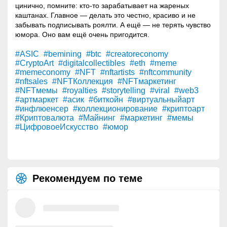
цинично, помните: кто-то зарабатывает на жареных
каштанах. Главное — делать это честно, красиво и не
забывать подписывать роялти. А ещё — не терять чувство
юмора. Оно вам ещё очень пригодится.
#ASIC
#bemining
#btc
#creatoreconomy
#CryptoArt
#digitalcollectibles
#eth
#meme
#memeconomy
#NFT
#nftartists
#nftcommunity
#nftsales
#NFTКоллекция
#NFTмаркетинг
#NFTмемы
#royalties
#storytelling
#viral
#web3
#артмаркет
#асик
#биткойн
#виртуальныйарт
#инфлюенсер
#коллекционирование
#криптоарт
#Криптовалюта
#Майнинг
#маркетинг
#мемы
#ЦифровоеИскусство
#юмор
Рекомендуем по теме