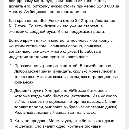
«цифровому металлу», весит около $5 трлн. Чтобы
догнать его, биткоину нужно стоить примерно $248 000 за
монету. Амбициозно, но не фантастично.
Для сравнения, ВВП России около $2.2 трлн, Австралии
$1,7 трлн. То есть биткоин - это уже не стартап, а
экономика средней руки. И она продолжает расти.
Долгое время я, как и многие, относилась к биткоину с
женским скепсисом... слишком сложно, слишком
волатильно, слишком много слухов. Но работа в
индустрии заставила признать очевидное.
Прозрачность граничит с наготой.
Блокчейн
не врет.
Любой может зайти и увидеть, сколько монет лежит в
кошельках. Никаких скрытых схем, как в традиционных
финансах.
Дефицит рулит. Уже добыто 95% всех биткоинов,
которые когда-либо будут существовать. Из них около
3,7 млн монет, по оценкам, потеряны навсегда (люди
теряют пароли, умирают, выбрасывают старые диски).
Реальный ликвидный запас тает на глазах.
Киты не продают. Монеты уходят с бирж в холодные
кошельки. Это значит одно: крупные фонды и