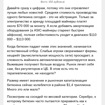
Фото: ИИ ayflow.ai
Давайте сразу к цифрам, потому что они отрезвляют
лучше любых новостей. Средняя стоимость производства
одного биткоина сегодня - это не абстракция. Только за
электричество и аренду площадей майнеры платят
около $70 000 за монету. А если добавить амортизацию
оборудования (а ASIC-майнеры стареют быстрее
айфонов), полная себестоимость уходит в диапазон $110
000 – $113 000.
Когда биткоин падает ниже этих значений, начинается
естественный отбор. Слабые игроки сворачивают фермы,
хешрейт (вычислительная мощность сети) проседает, а
сложность майнинга
автоматически корректируется вниз.
Выжившие получают больше воздуха. Рынок лечит себя
сам, без регуляторов и ЦБ. В этом есть что-то
терапевтическое, не находите?
Размер имеет значение и рыночная
капитализация
биткоина сейчас колеблется в районе $1,4 триллиона.
Много это или мало?
Посмотрим на соседей по весовой категории. Серебро, к
которому биткоин часто пытаются приравнять как к