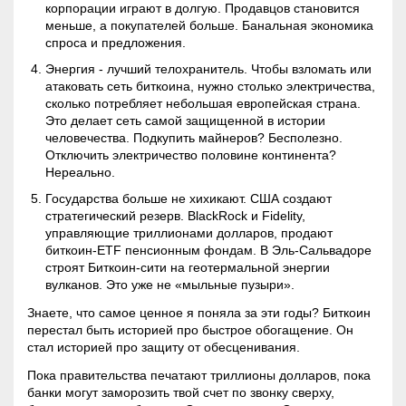
корпорации играют в долгую. Продавцов становится
меньше, а покупателей больше. Банальная экономика
спроса и предложения.
Энергия - лучший телохранитель. Чтобы взломать или
атаковать сеть биткоина, нужно столько электричества,
сколько потребляет небольшая европейская страна.
Это делает сеть самой защищенной в истории
человечества. Подкупить майнеров? Бесполезно.
Отключить электричество половине континента?
Нереально.
Государства больше не хихикают. США создают
стратегический резерв. BlackRock и Fidelity,
управляющие триллионами долларов, продают
биткоин-
ETF
пенсионным фондам. В Эль-Сальвадоре
строят Биткоин-сити на геотермальной энергии
вулканов. Это уже не «мыльные пузыри».
Знаете, что самое ценное я поняла за эти годы? Биткоин
перестал быть историей про быстрое обогащение. Он
стал историей про защиту от обесценивания.
Пока правительства печатают триллионы долларов, пока
банки могут заморозить твой счет по звонку сверху,