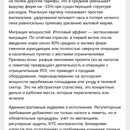
на более дорогие тарифы, что в среднем уменьшает
выручку ферм на ~15% при существующей структуре
расходов. Реальную картину показывает простая
математика: удорожание киловатт-часа и потеря ночного
окна равносильны прямому урезанию валовой маржи.
Миграция мощностей. Итоговый эффект — экстенсивная
миграция. По отчётам отрасли, в первой волне после
введения норм около 40% средних и мелких ферм
сменили юрисдикцию или полностью свернули операции
в населённых пунктах с жёсткими ограничениями.
Причины ясны: разрыв экономики проекта (из-за налогов
и лимитов) превращает деятельность в операцию с
отрицательным ROI, что приводит к продаже
оборудования, перенацеливанию на аутсорсинг
мощности зарубежным площадкам или уходу в теневой
сектор. Это не абстрактная статистика, это конкретные
деньги и рабочие места, которые переселились или
исчезли.
Административные издержки и исполнение. Регуляторные
требования добавляют не только налоги и лимиты, но и
обязательные процедуры: учёт по квитанциям,
регулярные аудиты,
KYC
контрагентов, блокировки
адресов при подозрениях и требования хранения данных.