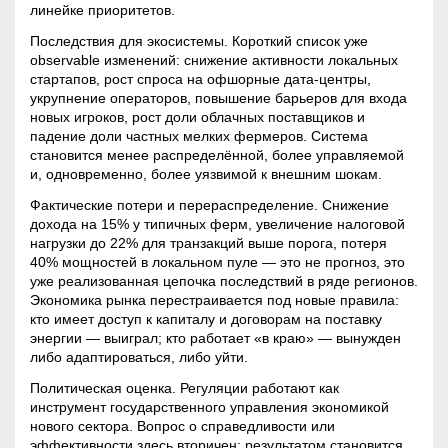
линейке приоритетов.
Последствия для экосистемы. Короткий список уже
observable изменений: снижение активности локальных
стартапов, рост спроса на офшорные дата-центры,
укрупнение операторов, повышение барьеров для входа
новых игроков, рост доли облачных поставщиков и
падение доли частных мелких фермеров. Система
становится менее распределённой, более управляемой
и, одновременно, более уязвимой к внешним шокам.
Фактические потери и перераспределение. Снижение
дохода на 15% у типичных ферм, увеличение налоговой
нагрузки до 22% для транзакций выше порога, потеря
40% мощностей в локальном пуле — это не прогноз, это
уже реализованная цепочка последствий в ряде регионов.
Экономика рынка перестраивается под новые правила:
кто имеет доступ к капиталу и договорам на поставку
энергии — выиграл; кто работает «в краю» — вынужден
либо адаптироваться, либо уйти.
Политическая оценка. Регуляции работают как
инструмент государственного управления экономикой
нового сектора. Вопрос о справедливости или
эффективности здесь вторичен: результатом становится