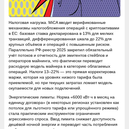
Налоговая нагрузка. MiCA вводит верификованные
механизмы налогообложения операций с криптоактивами
в ЕС: базовая ставка декларирована в 13% для мелких
транзакций, дифференцированная шкала до 22% для
крупных объёмов и операций с повышенным риском.
Параллельно РФ-реестр 2025 закрепил обязательный
учёт потоков и отчетность для эмитентов стейблов и
операторов майнинга, что фактически переводит
расходную модель майнера в категорию облагаемых
операций. Налоги 13–22% — это прямая корректировка
маржи, которая на уровнях низкого тарифа была
приемлемой, но при текущих затратах ломает модель
окупаемости для новых подключений.
Энергетические лимиты. Норма «6000 кВт·ч в месяц на
единицу договора» (в некоторых регионах установлен как
потолок для льготного тарифа или упрощённого режима)
стала практическим инструментом ограничения
агрессивного спроса. Ввод лимита снижает доступность
дешёвой ночной энергии и переводит часть потребления