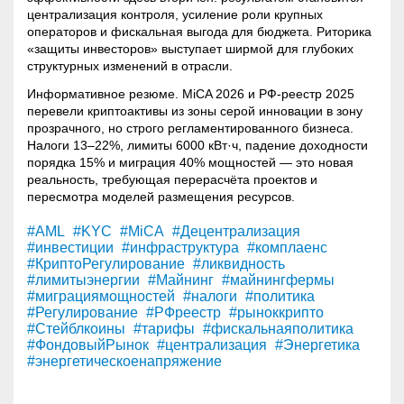
централизация контроля, усиление роли крупных
операторов и фискальная выгода для бюджета. Риторика
«защиты инвесторов» выступает ширмой для глубоких
структурных изменений в отрасли.
Информативное резюме. MiCA 2026 и РФ-реестр 2025
перевели криптоактивы из зоны серой инновации в зону
прозрачного, но строго регламентированного бизнеса.
Налоги 13–22%, лимиты 6000 кВт·ч, падение доходности
порядка 15% и миграция 40% мощностей — это новая
реальность, требующая перерасчёта проектов и
пересмотра моделей размещения ресурсов.
#AML
#KYC
#MiCA
#Децентрализация
#инвестиции
#инфраструктура
#комплаенс
#КриптоРегулирование
#ликвидность
#лимитыэнергии
#Майнинг
#майнингфермы
#миграциямощностей
#налоги
#политика
#Регулирование
#РФреестр
#рыноккрипто
#Стейблкоины
#тарифы
#фискальнаяполитика
#ФондовыйРынок
#централизация
#Энергетика
#энергетическоенапряжение