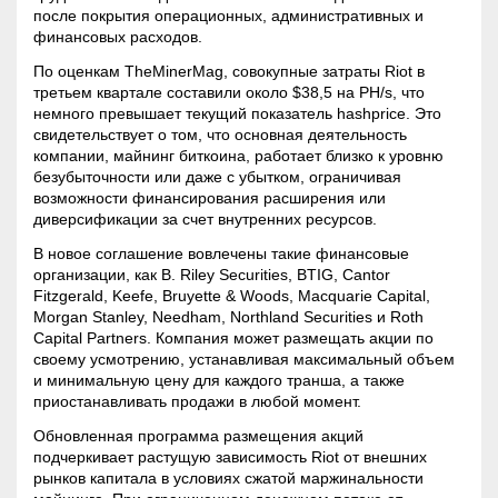
после покрытия операционных, административных и
финансовых расходов.
По оценкам TheMinerMag, совокупные затраты Riot в
третьем квартале составили около $38,5 на PH/s, что
немного превышает текущий показатель
hashprice
. Это
свидетельствует о том, что основная деятельность
компании,
майнинг
биткоина, работает близко к уровню
безубыточности или даже с убытком, ограничивая
возможности финансирования расширения или
диверсификации за счет внутренних ресурсов.
В новое соглашение вовлечены такие финансовые
организации, как B. Riley Securities, BTIG, Cantor
Fitzgerald, Keefe, Bruyette & Woods, Macquarie Capital,
Morgan Stanley, Needham, Northland Securities и Roth
Capital Partners. Компания может размещать акции по
своему усмотрению, устанавливая максимальный объем
и минимальную цену для каждого транша, а также
приостанавливать продажи в любой момент.
Обновленная программа размещения акций
подчеркивает растущую зависимость Riot от внешних
рынков капитала в условиях сжатой маржинальности