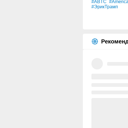
#ABTC
#America
#ЭрикТрамп
Рекоменд