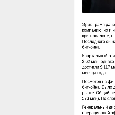
Эрик Трамп ране
компанию, но и 
криптовалюте, п
Последнего он н
биткоина.
Квартальный отч
$ 62 млн, однак
достигли $ 117 м
месяца года.
Несмотря на фин
биткойна. Было 
рынке. Общий ре
573 млн). По сл
Генеральный дир
операционной эф