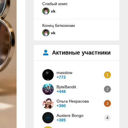
Слабый комп
vk
Конец биткоинам
vk
Активные участники
masslow
1
+772
ByteBandit
2
+448
Ольга Некрасова
3
+390
Austere Bongo
4
+385