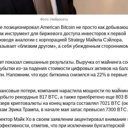
Фото: Нейросеть
е позиционировал American Bitcoin не просто как добываю
как инструмент для биржевого доступа инвесторов к первой
роводя аналогии с корпорацией Strategy Майкла Сэйлора.
азывает «близким другом», а себя убежденным стороннико
ет показал смешанные результаты. Выручка от майнинга с
о убытки из−за падения стоимости цифровых активов на бал
лн. Напомним, что курс биткоина снизился на 22% в первые
ансовые потери, компания нарастила мощности по майнин
добыто рекордные 817 BTC, а также приобретено еще 803 
зерв криптовалюты на конец марта составлял 7021 BTC (ок
овам Эрика Трампа, в начале мая запас превысил 7300 BTC.
ектор Майк Хо в своем заявлении акцентировал внимание 
фективности, отметив, что при исключении бухгалтерской