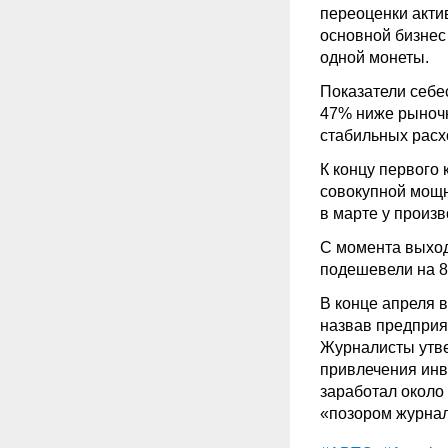
переоценки акти
основной бизнес
одной монеты.
Показатели себе
47% ниже рыночн
стабильных расх
К концу первого 
совокупной мощно
в марте у произв
С момента выход
подешевели на 86
В конце апреля 
назвав предприя
Журналисты утве
привлечения инве
заработал около 
«позором журнал