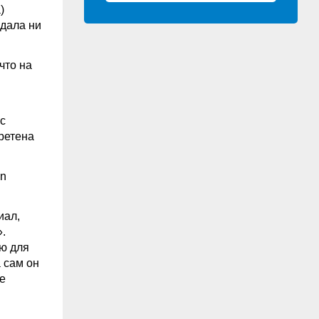
)
одала ни
что на
с
ретена
in
иал,
.
ю для
 сам он
е