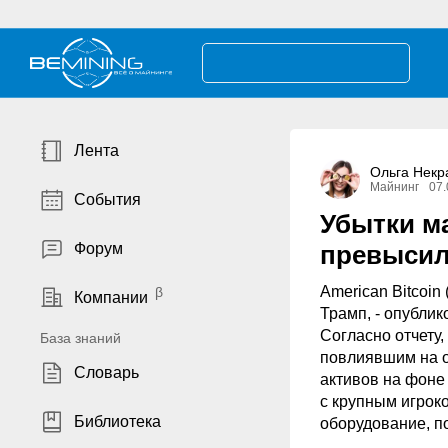
Лента
Ольга Некр
Майнинг
07.
События
Убытки м
Форум
превысил
American Bitcoin
Компании
Трамп, - опубли
Согласно отчету
База знаний
повлиявшим на о
Словарь
активов на фоне
с крупным игроко
Библиотека
оборудование, п