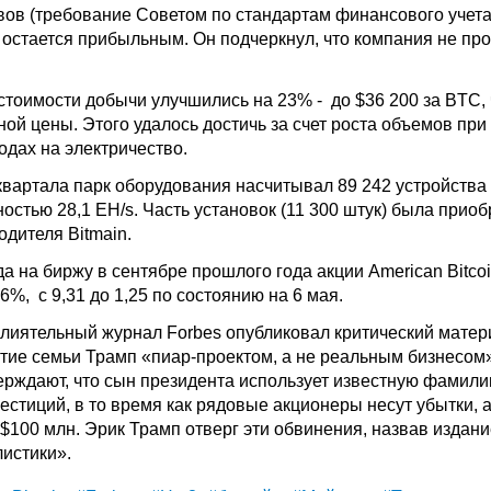
вов (требование Советом по стандартам финансового учета
 остается прибыльным. Он подчеркнул, что компания не пр
стоимости добычи улучшились на 23% - до $36 200 за BTC, 
ой цены. Этого удалось достичь за счет роста объемов при
одах на электричество.
квартала парк оборудования насчитывал 89 242 устройства 
стью 28,1 EH/s. Часть установок (11 300 штук) была приоб
одителя Bitmain.
а на биржу в сентябре прошлого года акции American Bitco
%, с 9,31 до 1,25 по состоянию на 6 мая.
влиятельный журнал Forbes опубликовал критический матер
тие семьи Трамп «пиар-проектом, а не реальным бизнесом»
рждают, что сын президента использует известную фамили
стиций, в то время как рядовые акционеры несут убытки, а
$100 млн. Эрик Трамп отверг эти обвинения, назвав издани
истики».