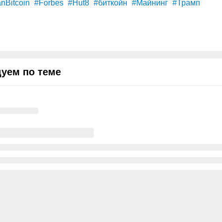
nBitcoin
#Forbes
#Hut8
#биткойн
#Майнинг
#Трамп
уем по теме