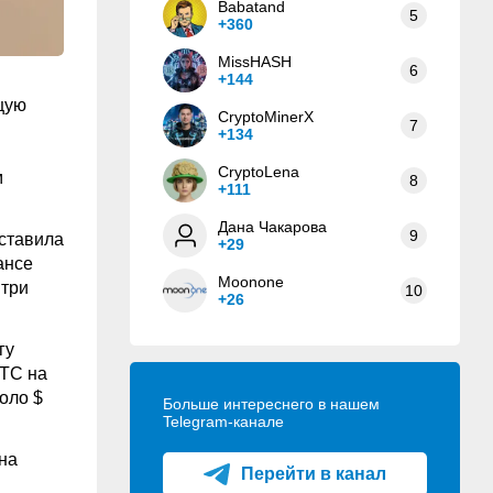
Babatand
5
+360
MissHASH
6
+144
щую
CryptoMinerX
7
+134
CryptoLena
м
8
+111
Дана Чакарова
9
оставила
+29
ансе
Moonone
 три
10
+26
гу
BTC на
оло $
Больше интереснего в нашем
Telegram-канале
на
Перейти в канал