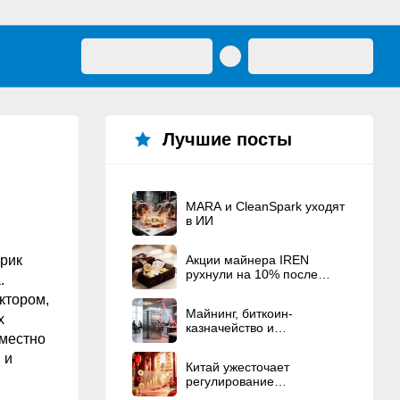
Лучшие посты
MARA и CleanSpark уходят
в ИИ
Эрик
Акции майнера IREN
рухнули на 10% после
.
рекордного
ктором,
вознаграждения
Майнинг, биткоин-
основателям
х
казначейство и
вместно
политические связи — это
American Bitcoin Corp.
 и
Китай ужесточает
регулирование
криптовалют