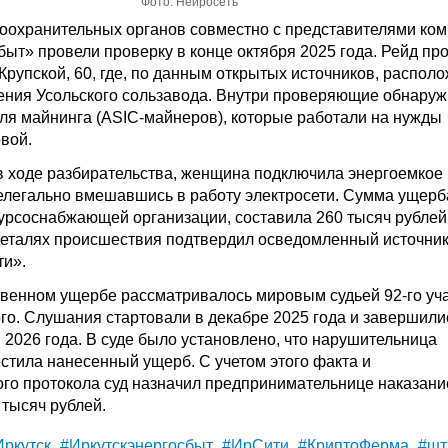
Фото: Нейросеть
оохранительных органов совместно с представителями ко
быт» провели проверку в конце октября 2025 года. Рейд пр
Крупской, 60, где, по данным открытых источников, распол
ния Усольского сользавода. Внутри проверяющие обнару
для майнинга (ASIC-майнеров), которые работали на нужды
вой.
в ходе разбирательства, женщина подключила энергоемкое
елегально вмешавшись в работу электросети. Сумма ущерб
урсоснабжающей организации, составила 260 тысяч рублей
еталях происшествия подтвердил осведомленный источни
ти».
венном ущербе рассматривалось мировым судьей 92-го уч
го. Слушания стартовали в декабре 2025 года и завершили
 2026 года. В суде было установлено, что нарушительница
стила нанесенный ущерб. С учетом этого факта и
го протокола суд назначил предпринимательнице наказани
 тысяч рублей.
ркутск
#Иркутскэнергосбыт
#ИрСити
#КриптоФерма
#шт