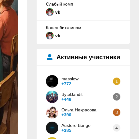
Слабый комп
vk
Конец биткоинам
vk
Активные участники
masslow
1
+772
ByteBandit
2
+448
Ольга Некрасова
3
+390
Austere Bongo
4
+385