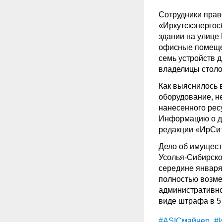
Сотрудники прав
«Иркутскэнергос
здании на улице 
офисные помеще
семь устройств 
владелицы столо
Как выяснилось 
оборудование, н
нанесенного рес
Информацию о д
редакции «ИрСи
Дело об имущест
Усолья-Сибирско
середине января
полностью возме
административно
виде штрафа в 5
#ASICмайнер
#И