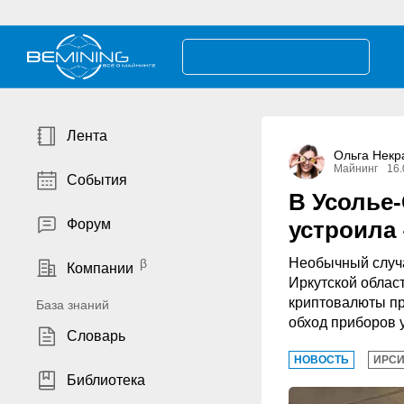
Лента
Ольга Некр
Майнинг
16.
События
В Усолье
Форум
устроила
Необычный случа
Компании
Иркутской облас
криптовалюты пр
База знаний
обход приборов у
Словарь
НОВОСТЬ
ИРСИ
Библиотека