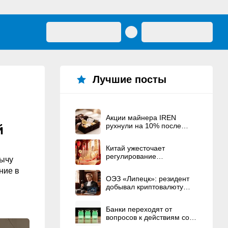
Лучшие посты
Акции майнера IREN
рухнули на 10% после
й
рекордного
вознаграждения
Китай ужесточает
основателям
регулирование
бычу
криптовалют
ние в
ОЭЗ «Липецк»: резидент
добывал криптовалюту
вместо строительства ЦОД
Банки переходят от
вопросов к действиям со
стейблкоинами