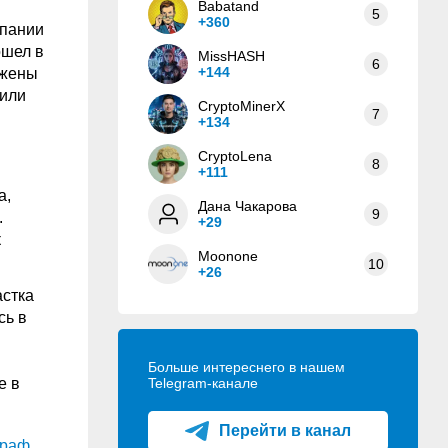
Babatand
5
+360
мпании
ошел в
MissHASH
6
+144
ожены
жили
CryptoMinerX
7
+134
CryptoLena
8
+111
а,
Дана Чакарова
9
.
+29
к
Moonone
10
+26
астка
сь в
Больше интереснего в нашем
е в
Telegram-канале
Перейти в канал
раф