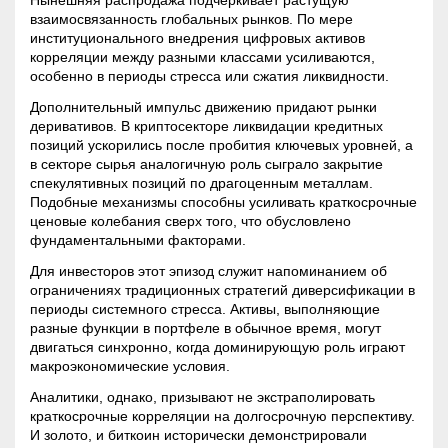
Нынешняя распродажа подчёркивает растущую
взаимосвязанность глобальных рынков. По мере
институционального внедрения цифровых активов
корреляции между разными классами усиливаются,
особенно в периоды стресса или сжатия ликвидности.
Дополнительный импульс движению придают рынки
деривативов. В криптосекторе ликвидации кредитных
позиций ускорились после пробития ключевых уровней, а
в секторе сырья аналогичную роль сыграло закрытие
спекулятивных позиций по драгоценным металлам.
Подобные механизмы способны усиливать краткосрочные
ценовые колебания сверх того, что обусловлено
фундаментальными факторами.
Для инвесторов этот эпизод служит напоминанием об
ограничениях традиционных стратегий диверсификации в
периоды системного стресса. Активы, выполняющие
разные функции в портфеле в обычное время, могут
двигаться синхронно, когда доминирующую роль играют
макроэкономические условия.
Аналитики, однако, призывают не экстраполировать
краткосрочные корреляции на долгосрочную перспективу.
И золото, и биткоин исторически демонстрировали