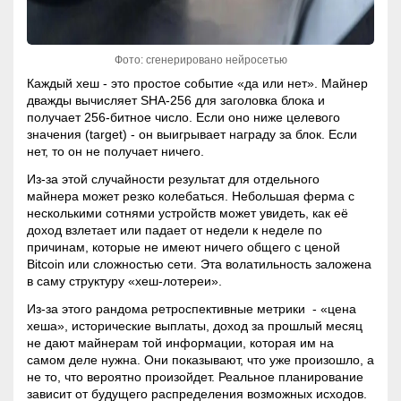
Фото: сгенерировано нейросетью
Каждый хеш - это простое событие «да или нет». Майнер
дважды вычисляет SHA-256 для заголовка блока и
получает 256-битное число. Если оно ниже целевого
значения (target) - он выигрывает награду за блок. Если
нет, то он не получает ничего.
Из-за этой случайности результат для отдельного
майнера может резко колебаться. Небольшая ферма с
несколькими сотнями устройств может увидеть, как её
доход взлетает или падает от недели к неделе по
причинам, которые не имеют ничего общего с ценой
Bitcoin или сложностью сети. Эта
волатильность
заложена
в саму структуру «хеш-лотереи».
Из-за этого рандома ретроспективные метрики - «цена
хеша», исторические выплаты, доход за прошлый месяц
не дают майнерам той информации, которая им на
самом деле нужна. Они показывают, что уже произошло, а
не то, что вероятно произойдет. Реальное планирование
зависит от будущего распределения возможных исходов.