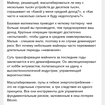
Майнер, решающий, масштабироваться ли ему с
нескольких тысяч устройств до десятков тысяч,
спрашивает не «Какой у меня средний доход?», а «Как
часто и насколько сильно я буду недополучать?».
Базовая математика приводит к четкому паттерну: чем
больше хешей вы производите, тем предсказуемее ваш
доход. Крупные операции проводят достаточно
«испытаний», чтобы удача в среднем нивелировалась.
Малые - слишком мало, поэтому в их случае доминирует
риск. Вот почему небольшие майнеры часто переживают
длительные периоды «невезения».
Суть трансформации майнинга за последние годы
заключается в его демагификации. Он эволюционировал
от хобби энтузиастов, полагающихся на удачу, к
высокотехнологичной индустрии, управляющей
вероятностями.
Масштабирование, пулы и гибкое энергопотребление -
это не отдельные стратегии, а три следствия из одного
принципа. Все они инструменты для управления
фундаментальным риском, заложенным в хеш-лотерее
Bitcoin.