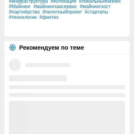
#инфраструктура
#колокация
#локальныйбизнес
#Майнинг
#майнингкаксервис
#майнингхост
#партнёрство
#пилотныйпроект
#стартапы
#технологии
#финтех
Рекомендуем по теме