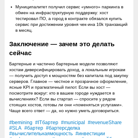
Муниципалитет получил сервис «умного» паркинга в
обмен на инфраструктурную поддержку: хост
тестировал ПО, а город в контракте обязался купить
сервис при достижении уровня чек-ина 10k транзакций
в месяц.
Заключение — зачем это делать
сейчас
Бартерные и частично бартерные модели позволяют
хостам диверсифицировать доход, а локальным игрокам
— получить доступ к мощностям без капитала под закупку
серверов. Главное — честное и прозрачное оформление,
ясные KPI и прагматичный пилот. Если вы хост —
посмотрите вокруг: кто в вашем городе нуждается в
вычислениях? Если вы стартап — спросите у рядом
стоящих хостов, готовы ли они «поменяться услугами».
Чаще всего ответ — да, но нужно уметь договориться.
#bemining
#ITбартер
#municipal
#revenueShare
#SLA
#бартер
#бартерсделка
#вычислительнаямощность
#инвестиции