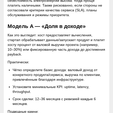
себестоимость электроэнергии высока: тогда проще
платить наличными. Также рискованно, если стороны не
согласовали критерии качества сервиса (SLA), планы
обслуживания и режимы приоритета.
Модель A — «
Доля
в доходе»
Как это выглядит: хост предоставляет вычисления,
стартап обрабатывает данные/запускает продукт и платит
хосту процент от валовой выручки проекта (например,
10–30%) или фиксированную часть дохода до достижения
payback.
Практически:
Чётко определите базис дохода: валовый доход от
конкретного продукта/сервиса, выручка по клиентам,
привлечённым благодаря инфраструктуре.
Установите минимальные KPI:
uptime
, latency,
throughput.
Срок сделки: 12–36 месяцев с ревизией каждые 6
месяцев.
Подводные камни: